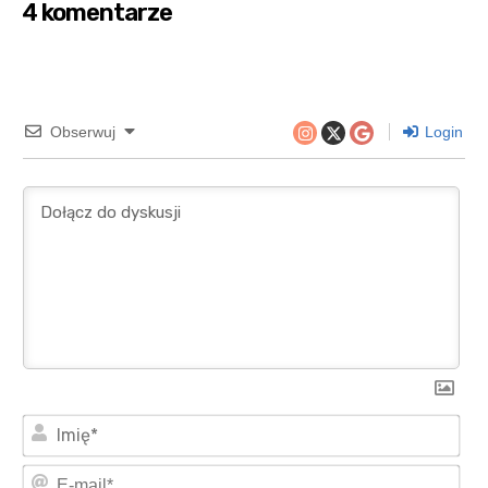
4 komentarze
Obserwuj
Login
Imi
E-