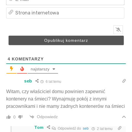
mai
Str
int
4
KOMENTARZY
najstarszy
seb
6 lat temu
Witam, czy właściciel domu powinien zapewnić
kontenery na śmieci? Wynajmuję pokój z innymi
pracownikami i nie mamy żadnych kontenerów na śmieci
Odpowiedz
0
Tom
Odpowiedź do
seb
2 lat temu