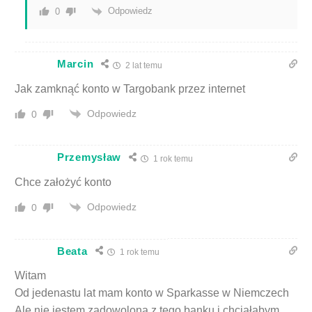
Odpowiedz
0
Marcin
2 lat temu
Jak zamknąć konto w Targobank przez internet
Odpowiedz
0
Przemysław
1 rok temu
Chce założyć konto
Odpowiedz
0
Beata
1 rok temu
Witam
Od jedenastu lat mam konto w Sparkasse w Niemczech
Ale nie jestem zadowolona z tego banku i chciałabym