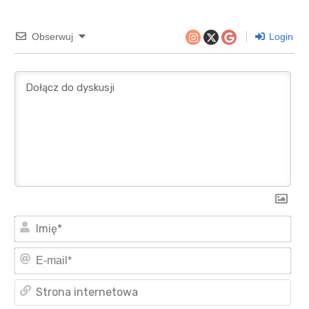
Obserwuj
Login
Imi
E-
mai
Str
int