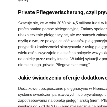
Private Pflegeverischerung, czyli pr
Szacuje się, że w roku 2050 ok. 4,5 miliona ludzi 
profesjonalną pomoc pielęgnacyjną. Zmiany społec
ubezpieczenie pielęgnacyjne, ale też samych zaint
myślą o tym, że pokryją całość kosztów pielęgnacy
przypadku konieczności skorzystania z usług pielę
wielu osób zwyczajnie nie stać na pokrycie wszystki
na opiekę przez osoby trzecie. W takiej sytuacji z 
niemieckiego „private Pflegeversicherung”.
Jakie świadczenia oferuje dodatkow
Dodatkowe ubezpieczenie pielęgnacyjne w Niemczec
systemu świadczeń państwowych, lub prywatnego ub
zapotrzebowania na opiekę pielęgniarską (niem. Pf
wypłaca od 770 do 2 005 euro miesięcznie na pokryc