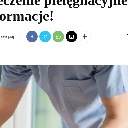
czenie pielęgnacyjn
formacje!
ostępnij: