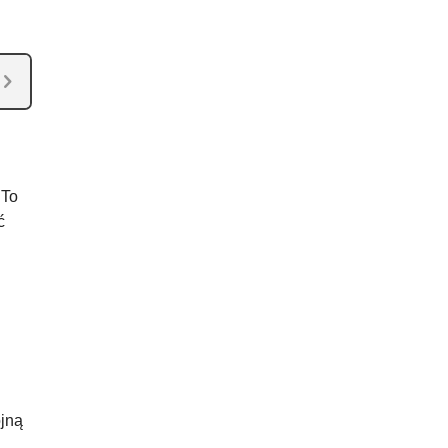
 To
ć
ojną