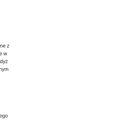
one z
ie w
gdyż
anym
z
iego