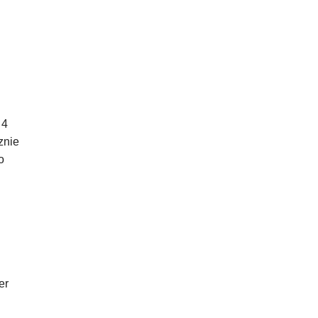
 4
znie
o
er