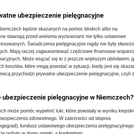
ywatne ubezpieczenie pielęgnacyjne
w Niemczech będzie skazanych na pomoc bliskich albo na
zne stawiają przed wieloma wyzwaniami nie tylko ustawowe
eresowanych. Świadczenia pielęgnacyjne nigdy nie były stworz
jnych. Mają raczej zagwarantować częściowe finansowe wsparc
gnacyjnych. Może wiązać się to z jeszcze większym ubóstwem, 
ch kosztów, które mogą powstać w sytuacji, kiedy jest się skaz
pomocą przychodzi prywatne ubezpieczenie pielęgnacyjne, czyli 
e ubezpieczenie pielęgnacyjne w Niemczech?
h może pomóc wypełnić luki, które powstały w wyniku kiepsk
ezpieczenia zdrowotnego. W zależności od stopnia
legegrad), fundusz ustawowego ubezpieczenia pielęgnacyjnego
ie pobytu w domu opieki, a konkretniej: