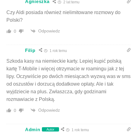
Agnieszka
2 lat temu
Czy Aldi posiada również nielimitowane rozmowy do
Polski?
Odpowiedz
0
Filip
1 rok temu
Szkoda kasy na niemieckie karty. Lepiej kupić polską
kartę T-Mobile i więcej otrzymacie w roamingu jak z tej
lipy. Oczywiście po dwóch miesiącach wyzwą was w sms
od oszustów i dorzucą dodatkowe opłaty. Ale i tak
wyjdziecie na plus. Zwłaszcza, gdy godzinami
rozmawiacie z Polską.
Odpowiedz
0
Admin
Autor
1 rok temu