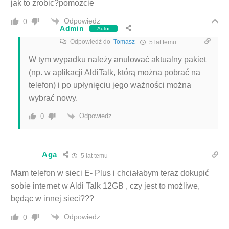
jak to zrobic?pomozcie
Odpowiedz
0
Admin
Autor
Odpowiedź do
Tomasz
5 lat temu
W tym wypadku należy anulować aktualny pakiet
(np. w aplikacji AldiTalk, którą można pobrać na
telefon) i po upłynięciu jego ważności można
wybrać nowy.
Odpowiedz
0
Aga
5 lat temu
Mam telefon w sieci E- Plus i chciałabym teraz dokupić
sobie internet w Aldi Talk 12GB , czy jest to możliwe,
będąc w innej sieci???
Odpowiedz
0