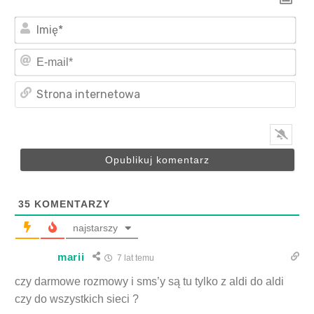
Imi
E-
mai
Str
int
35
KOMENTARZY
najstarszy
marii
7 lat temu
czy darmowe rozmowy i sms’y są tu tylko z aldi do aldi
czy do wszystkich sieci ?