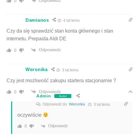
Odpowiedz
0
Damianos
4 lat temu
Czy da się sprawdzić stan konta głównego i stan
internetu. Prepaida Aldi DE
Odpowiedz
0
Weronika
3 lat temu
Czy jest możliwość zakupu startera stacjonarnie ?
Odpowiedz
0
Admin
Autor
Odpowiedź do
Weronika
3 lat temu
oczywiście
Odpowiedz
0