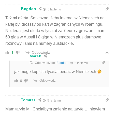
Bogdan
5 lat temu
Też mi oferta. Śmieszne, żeby Internet w Niemczech na
kartę był droższy od kart w zagranicznych w roamingu.
Np. teraz jest oferta w lyca.at za 7 euro z groszami mam
60 giga w Austrii i 8 giga w Niemczech plus darmowe
rozmowy i sms na numery austriackie.
Odpowiedz
1
Marek
Odpowiedź do
Bogdan
5 lat temu
jak moge kupic ta lyce.at bedac w Niemczech
Odpowiedz
0
Tomasz
5 lat temu
Mam taryfe M i Chciałbym zmienic na taryfe L i niewiem