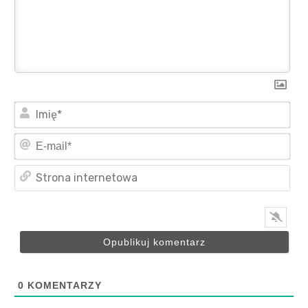
Imi
E-
mai
Str
int
0
KOMENTARZY