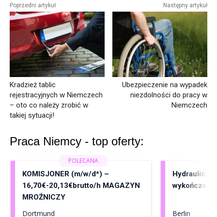
Poprzedni artykuł
Następny artykuł
Kradzież tablic
Ubezpieczenie na wypadek
rejestracyjnych w Niemczech
niezdolności do pracy w
– oto co należy zrobić w
Niemczech
takiej sytuacji!
Praca Niemcy - top oferty:
KOMISJONER (m/w/d*) –
Hydraulicy, 
16,70€-20,13€brutto/h MAGAZYN
wykończenia
MROŹNICZY
Dortmund
Berlin