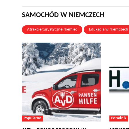
SAMOCHÓD W NIEMCZECH
Atrakcje turystyczne Niemiec
Edukacja w Niemczech
Popularne
Poradnik