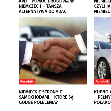
AVD – POMOC DROGOWA W
NIEMIEC
NIEMCZECH – TAŃSZA
CZYLI J
ALTERNATYWA DO ADAC!
NIEMIEC
Poradnik
Poradnik
NIEMIECKIE STRONY Z
KUPNO 
SAMOCHODAMI – KTÓRE SĄ
– PEŁNY
GODNE POLECENIA?
POLAKÓ