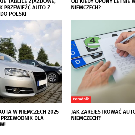
KIE TABLICE ZJAZDOWE,
OD KIEDY OPONY LETNIE 
AK PRZEWIEŹĆ AUTO Z
NIEMCZECH?
 DO POLSKI
Poradnik
AUTA W NIEMCZECH 2025
JAK ZAREJESTROWAĆ AUT
 PRZEWODNIK DLA
NIEMCZECH?
W!