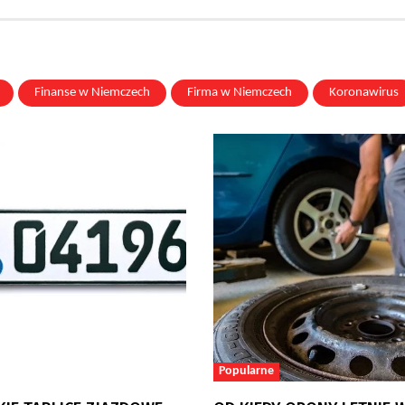
Finanse w Niemczech
Firma w Niemczech
Koronawirus
Popularne