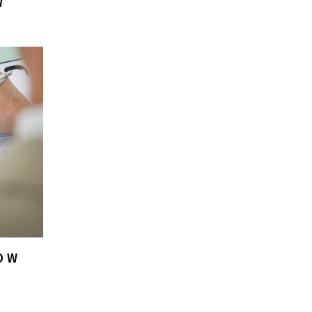
W
O W