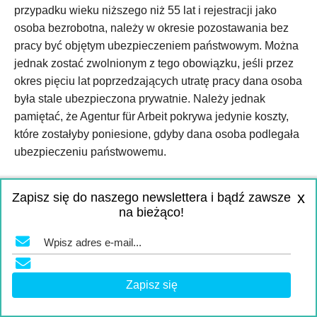
przypadku wieku niższego niż 55 lat i rejestracji jako
osoba bezrobotna, należy w okresie pozostawania bez
pracy być objętym ubezpieczeniem państwowym. Można
jednak zostać zwolnionym z tego obowiązku, jeśli przez
okres pięciu lat poprzedzających utratę pracy dana osoba
była stale ubezpieczona prywatnie. Należy jednak
pamiętać, że Agentur für Arbeit pokrywa jedynie koszty,
które zostałyby poniesione, gdyby dana osoba podlegała
ubezpieczeniu państwowemu.
Alternatywnie można przejść do ustawowej kasy chorych
x
Zapisz się do naszego newslettera i bądź zawsze
i jednocześnie zawrzeć z prywatną kasą chorych umowę,
na bieżąco!
na mocy której później będzie można powrócić do
prywatnego ubezpieczenia zdrowotnego na tych samych
warunkach (tzw. Anwartschaftsversicherung).
2
Inna możliwość: dopóki nie ma się dochodów lub są one
niskie, można ewentualnie posiadać obowiązkowe