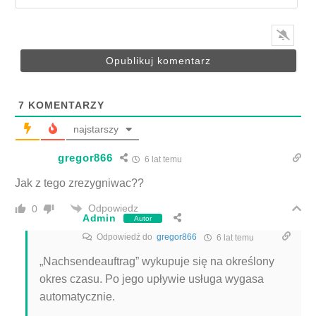
7
KOMENTARZY
najstarszy
gregor866
6 lat temu
Jak z tego zrezygniwac??
Odpowiedz
0
Admin
Autor
Odpowiedź do
gregor866
6 lat temu
„Nachsendeauftrag” wykupuje się na określony
okres czasu. Po jego upływie usługa wygasa
automatycznie.