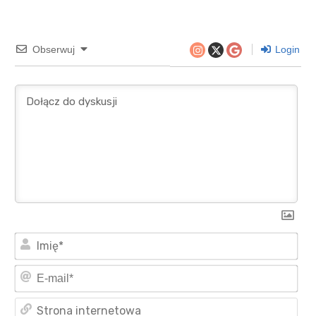
Obserwuj
Login
Imi
E-
mai
Str
int