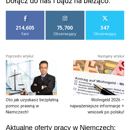
Dołącz do nas i bądź na bieżąco:
214,605
75,700
347
Fani
Obserwujący
Obserwujący
Poprzedni artykuł
Następny artykuł
Oto jak uzyskasz bezpłatną
Wohngeld 2026 –
pomoc prawną w
najważeniejsze informacje +
Niemczech!
wniosek po polsku!
Aktualne oferty pracy w Niemczech: