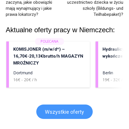
zaczyna, jakie obowiązki
uczestnictwo dziecka w życiu
mają wynajmujący i jakie
szkoły (Bildungs- und
prawa lokatorzy?
Teilhabepaket)?
Aktualne oferty pracy w Niemczech:
KOMISJONER (m/w/d*) –
Hydraulicy, 
16,70€-20,13€brutto/h MAGAZYN
wykończenia
MROŹNICZY
Dortmund
Berlin
16€ - 20€ / h
19€ - 32€ / h
Wszystkie oferty