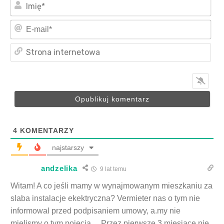
Imi
E-
mai
Str
int
4
KOMENTARZY
najstarszy
andzelika
9 lat temu
Witam! A co jeśli mamy w wynajmowanym mieszkaniu za
slaba instalacje ekektryczna? Vermieter nas o tym nie
informowal przed podpisaniem umowy, a.my nie
mielismy o tym pojecia… Przez pierwsze 3 miesiace nie