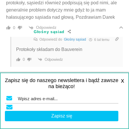
protokoły, sąsiedzi również podpisują się pod nimi, ale
generalnie problem dotyczy mnie gdyż to ja mam
hałasującego sąsiada nad głową. Pozdrawiam Darek
Odpowiedz
0
Głośny sąsiad
Odpowiedź do
Głośny sąsiad
6 lat temu
Protokoły składam do Bauverein
Odpowiedz
0
x
Zapisz się do naszego newslettera i bądź zawsze
Agnieszka
4 lat temu
na bieżąco!
Witam u mnie sprawa wyglada tak ze od lipca przez 3
miesiace nie mialam wogole cieplej wody poniewaz padł
piec a moj vermiter niestety nie spieszyl sie z naprawa
4
mimo tego płaicilam czynsz jak zawsze tzn 660 eu.Ile
powinoen vermiter obnizyc mi czynszu choc szczerze
powiem ze watpie ze to zrobi skoro do dzis place tyle