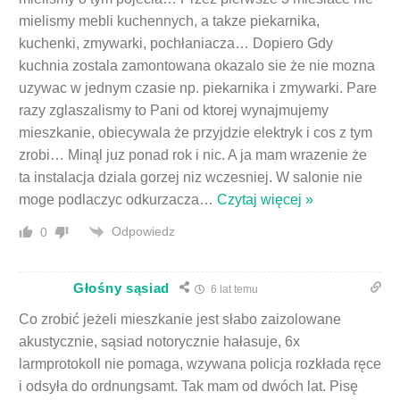
mielismy mebli kuchennych, a takze piekarnika,
kuchenki, zmywarki, pochłaniacza… Dopiero Gdy
kuchnia zostala zamontowana okazalo sie że nie mozna
uzywac w jednym czasie np. piekarnika i zmywarki. Pare
razy zglaszalismy to Pani od ktorej wynajmujemy
mieszkanie, obiecywala że przyjdzie elektryk i cos z tym
zrobi… Minąl juz ponad rok i nic. A ja mam wrazenie że
ta instalacja dziala gorzej niz wczesniej. W salonie nie
moge podlaczyc odkurzacza
…
Czytaj więcej »
Odpowiedz
0
Głośny sąsiad
6 lat temu
Co zrobić jeżeli mieszkanie jest słabo zaizolowane
akustycznie, sąsiad notorycznie hałasuje, 6x
larmprotokoll nie pomaga, wzywana policja rozkłada ręce
i odsyła do ordnungsamt. Tak mam od dwóch lat. Pisę