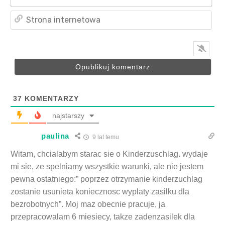
mai
Str
int
37
KOMENTARZY
najstarszy
paulina
9 lat temu
Witam, chcialabym starac sie o Kinderzuschlag. wydaje
mi sie, ze spelniamy wszystkie warunki, ale nie jestem
pewna ostatniego:” poprzez otrzymanie kinderzuchlag
zostanie usunieta koniecznosc wyplaty zasilku dla
bezrobotnych”. Moj maz obecnie pracuje, ja
przepracowalam 6 miesiecy, takze zadenzasilek dla