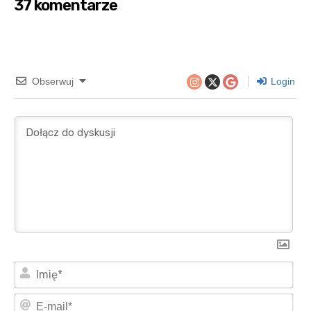
37 komentarze
Obserwuj
Login
Imi
E-