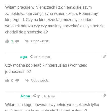
Witam pracuje w Niemczech i z.dniem.dIsiejszym
zameldowałem żonę i syna w.niemczech. Pobieramy
kindergeld. Czy na kinderzuslag możemy składać
wniosek odrazu czy czy musimy poczekać.az.syn będzie
chodził do przedszkola?
Odpowiedz
3
aga
7 lat temu
Czy można pobierać kinnderzuslag i wohngeld
jednocześnie?
Odpowiedz
0
Anna
6 lat temu
Witam .na kogo powinam wypełnić wniosek jeśli tylko
mąż pracuje a ja zajmuje sie 3 dzieci w domu?