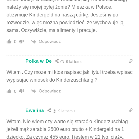
należy się mojej byłej żonie? Mieszka w Polsce,
otrzymuje Kindergeld na naszą córkę. Jesteśmy po
rozwodzie, więc można powiedzieć, że wychowuje ją
sama. Oczywiście, ma alimenty i pracuje.
Odpowiedz
0
Polka w De
9 lat temu
Witam . Czy moze mi ktos napisac jaki tytuł trzeba wpisac
wypisujac wniosek do Kinderzuschlang ?
Odpowiedz
0
Ewelina
9 lat temu
Witam. Nie wiem czy warto się starać o Kinderzuschlag
jeżeli mąż zarabia 2500 euro brutto + Kindergeld na 1
dziecko. Za czynsz 455 euro. I jestem w 21 tyg. ciąży..