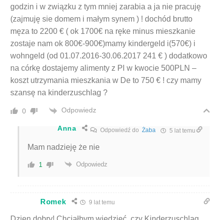
godzin i w związku z tym mniej zarabia a ja nie pracuję
(zajmuję sie domem i małym synem ) ! dochód brutto
męza to 2200 € ( ok 1700€ na ręke minus mieszkanie
zostaje nam ok 800€-900€)mamy kindergeld i(570€) i
wohngeld (od 01.07.2016-30.06.2017 241 € ) dodatkowo
na córkę dostajemy alimenty z Pl w kwocie 500PLN –
koszt utrzymania mieszkania w De to 750 € ! czy mamy
szansę na kinderzuschlag ?
Odpowiedz
0
Anna
Odpowiedź do
Żaba
5 lat temu
Mam nadzieję że nie
Odpowiedz
1
Romek
9 lat temu
Dzien dobry! Chciałbym wiedzieć ,czy Kinderzuschlag,