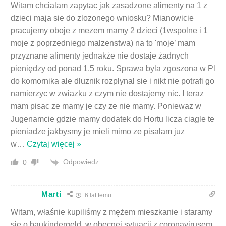
Witam chcialam zapytac jak zasadzone alimenty na 1 z
dzieci maja sie do zlozonego wniosku? Mianowicie
pracujemy oboje z mezem mamy 2 dzieci (1wspolne i 1
moje z poprzedniego malzenstwa) na to 'moje’ mam
przyznane alimenty jednakże nie dostaje żadnych
pieniędzy od ponad 1.5 roku. Sprawa byla zgoszona w Pl
do komornika ale dluznik rozplynal sie i nikt nie potrafi go
namierzyc w zwiazku z czym nie dostajemy nic. I teraz
mam pisac ze mamy je czy ze nie mamy. Poniewaz w
Jugenamcie gdzie mamy dodatek do Hortu licza ciagle te
pieniadze jakbysmy je mieli mimo ze pisalam juz
w
…
Czytaj więcej »
Odpowiedz
0
Marti
6 lat temu
Witam, właśnie kupiliśmy z mężem mieszkanie i staramy
się o baukindergeld, w obecnej sytuacji z coronavirusem