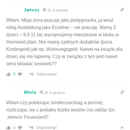
Janusz
6 lat temu
Witam. Moja żona pracuje jako pielęgniarka, ja teraz
robię Ausbildung jako Erzieher – nie pracuję. Mamy 3
dzieci – 9,9 11 lat, wynajmujemy mieszkanie w bloku w
rheinland pfalz. Nie mamy żadnych dodatków (poza
Kindergeld) jak np. Wohnungsgeld. Nawet na książki dla
dzieci się nie łapiemy. Czy w związku z tym jest nawet
sens składać wniosek??
Odpowiedz
7
Wiola
6 lat temu
Witam czy pobierajac kinderzuschlag a pozniej
rozliczajsc sie z podatku trzebs bedzie cos oddac tzn
.zwrocic Finanzamt?
Odpowiedz
0