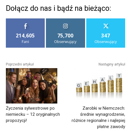
Dołącz do nas i bądź na bieżąco:
214,605
75,700
347
Fani
Obserwujący
Obserwujący
Poprzedni artykuł
Następny artykuł
Życzenia sylwestrowe po
Zarobki w Niemczech:
niemiecku – 12 oryginalnych
średnie wynagrodzenie,
propozycji!
różnice regionalne i najlepiej
płatne zawody