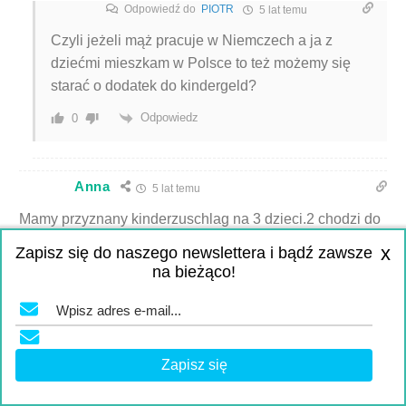
Odpowiedź do
PIOTR
5 lat temu
Czyli jeżeli mąż pracuje w Niemczech a ja z
dziećmi mieszkam w Polsce to też możemy się
starać o dodatek do kindergeld?
Odpowiedz
0
Anna
5 lat temu
Mamy przyznany kinderzuschlag na 3 dzieci.2 chodzi do
Grundschule i chcemy zapisać ich na obiady. Jak to
x
Zapisz się do naszego newslettera i bądź zawsze
działa,gdzie trzeba złożyć wniosek o dofinanowanie i czy
na bieżąco!
jest gotowy formularz. A jak jest z książkami?ponoc
również płacą na kazde dziecko.
Odpowiedz
0
37
Karo
5 lat temu