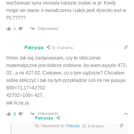
wychowuje syna musiala narazie zostac w pl. Kiedy
moge sie starac o swiadczenia i jakie jesli dziecko jest w
PL?????
Odpowiedz
0
Patrycja
8 lat temu
Hmm, tak się zastanawiam, czy te obliczenie
matematyczne jest dobrze zrobione, bo wam wyszło 472,
02 , a mi 427,02. Ciekawe, co o tym sądzicie? Chciałam
sobie obliczyć i tak na tym przykładzie coś mi nie pasuje.
600×71,17=42702
42702÷100= 427,
tak liczę ja.
Odpowiedz
2
Patrycja
Odpowiedź do
Patrycja
8 lat temu