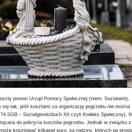
oszty ponosi Urząd Pomocy Społecznej (niem. Sozialamt),
 się tak, jeśli kosztami za organizację pogrzebu nie można
f 74 SGB – Sozialgesetzbuch XII czyli Kodeks Społeczny). 
owiązana do pokrycia kosztów pogrzebu. Jednak w związku z
oże kosztować kilkaset euro, są rodziny, których po prost