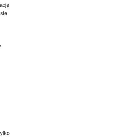
ację
sie
y
ylko