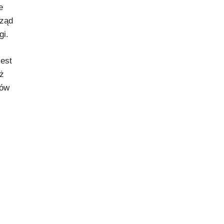
e
rząd
gi.
est
eż
ków