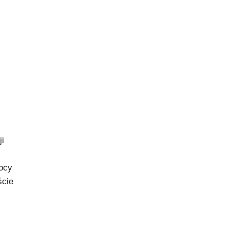
ji
ocy
ście