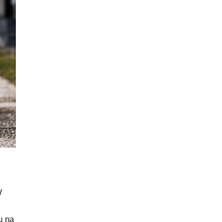
W
u na