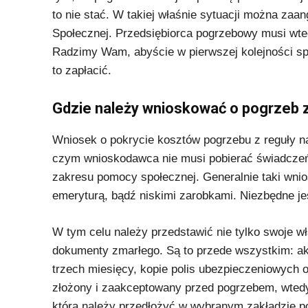
to nie stać. W takiej właśnie sytuacji można z
Społecznej. Przedsiębiorca pogrzebowy musi wted
Radzimy Wam, abyście w pierwszej kolejności spra
to zapłacić.
Gdzie należy wnioskować o pogrzeb
Wniosek o pokrycie kosztów pogrzebu z reguły 
czym wnioskodawca nie musi pobierać świadczeń d
zakresu pomocy społecznej. Generalnie taki wni
emeryturą, bądź niskimi zarobkami. Niezbędne j
W tym celu należy przedstawić nie tylko swoje w
dokumenty zmarłego. Są to przede wszystkim: ak
trzech miesięcy, kopie polis ubezpieczeniowych 
złożony i zaakceptowany przed pogrzebem, wtedy
którą należy przedłożyć w wybranym zakładzie po