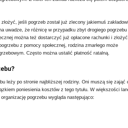
.
łożyć, jeśli pogrzeb został już zlecony jakiemuś zakładow
eć na uwadze, że różnicę w przypadku zbyt drogiego pogrzebu
znej można też dostarczyć już opłacone rachunki i złożyć
ogrzebu z pomocy społecznej, rodzina zmarłego może
rzebowym. Często można ustalić płatność ratalną.
zebu?
u leży po stronie najbliższej rodziny. Oni muszą się zająć 
iązkiem poniesienia kosztów z tego tytułu. W większości la
 organizację pogrzebu wygląda następująco: