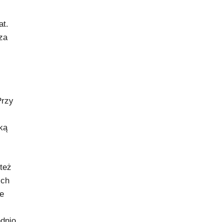
at.
za
Przy
ką
też
ich
ie
ednio