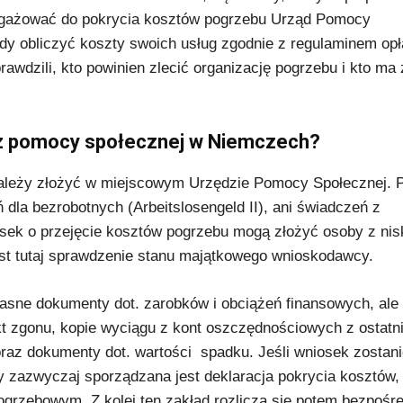
aangażować do pokrycia kosztów pogrzebu Urząd Pomocy
y obliczyć koszty swoich usług zgodnie z regulaminem opł
wdzili, kto powinien zlecić organizację pogrzebu i kto ma 
 z pomocy społecznej w Niemczech?
należy złożyć w miejscowym Urzędzie Pomocy Społecznej. 
la bezrobotnych (Arbeitslosengeld II), ani świadczeń z
osek o przejęcie kosztów pogrzebu mogą złożyć osoby z nis
est tutaj sprawdzenie stanu majątkowego wnioskodawcy.
łasne dokumenty dot. zarobków i obciążeń finansowych, ale 
t zgonu, kopie wyciągu z kont oszczędnościowych z ostatn
oraz dokumenty dot. wartości spadku. Jeśli wniosek zostan
 zazwyczaj sporządzana jest deklaracja pokrycia kosztów,
grzebowym. Z kolei ten zakład rozlicza się potem bezpośr