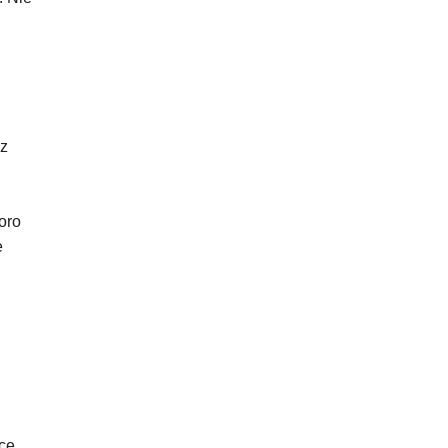
 z
oro
e
ące