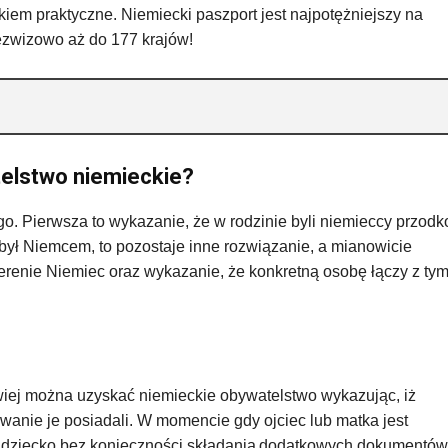
iem praktyczne. Niemiecki paszport jest najpotężniejszy na
zwizowo aż do 177 krajów!
telstwo niemieckie?
o. Pierwsza to wykazanie, że w rodzinie byli niemieccy przod
e był Niemcem, to pozostaje inne rozwiązanie, a mianowicie
erenie Niemiec oraz wykazanie, że konkretną osobę łączy z ty
atwiej można uzyskać niemieckie obywatelstwo wykazując, iż
wanie je posiadali. W momencie gdy ojciec lub matka jest
ż dziecko bez konieczności składania dodatkowych dokumentów