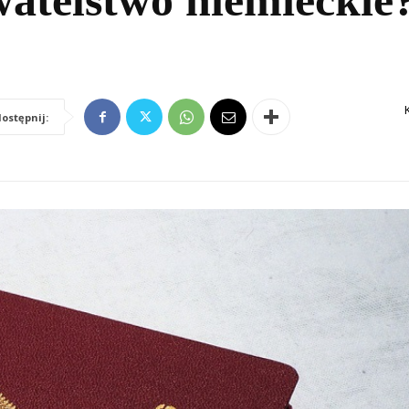
atelstwo niemieckie
ostępnij: