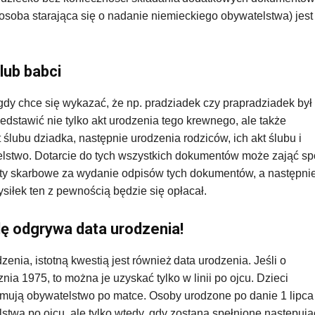
 osoba starająca się o nadanie niemieckiego obywatelstwa) jest
lub babci
gdy chce się wykazać, że np. pradziadek czy prapradziadek był
stawić nie tylko akt urodzenia tego krewnego, ale także
 ślubu dziadka, następnie urodzenia rodziców, ich akt ślubu i
telstwo. Dotarcie do tych wszystkich dokumentów może zająć sp
aty skarbowe za wydanie odpisów tych dokumentów, a następni
ysiłek ten z pewnością będzie się opłacał.
ę odgrywa data urodzenia!
nia, istotną kwestią jest również data urodzenia. Jeśli o
ia 1975, to można je uzyskać tylko w linii po ojcu. Dzieci
rzymują obywatelstwo po matce. Osoby urodzone po danie 1 lipca
stwa po ojcu, ale tylko wtedy, gdy zostaną spełnione następuj