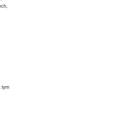
ech,
z tym