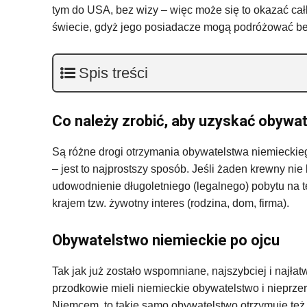
tym do USA, bez wizy – więc może się to okazać całk
świecie, gdyż jego posiadacze mogą podróżować be
Spis treści
Co należy zrobić, aby uzyskać obywa
Są różne drogi otrzymania obywatelstwa niemieckieg
– jest to najprostszy sposób. Jeśli żaden krewny ni
udowodnienie długoletniego (legalnego) pobytu na t
krajem tzw. żywotny interes (rodzina, dom, firma).
Obywatelstwo niemieckie po ojcu
Tak jak już zostało wspomniane, najszybciej i najł
przodkowie mieli niemieckie obywatelstwo i nieprzer
Niemcem, to takie samo obywatelstwo otrzymuje te