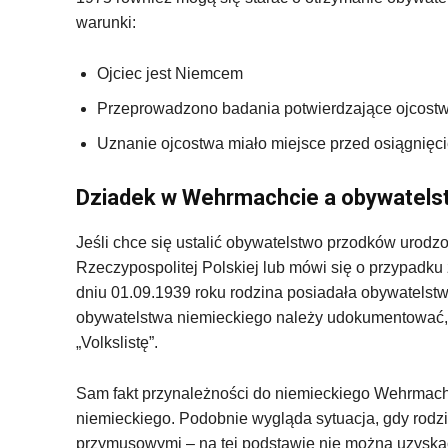
warunki:
Ojciec jest Niemcem
Przeprowadzono badania potwierdzające ojcost
Uznanie ojcostwa miało miejsce przed osiągnięci
Dziadek w Wehrmachcie a obywatels
Jeśli chce się ustalić obywatelstwo przodków urod
Rzeczypospolitej Polskiej lub mówi się o przypadku 
dniu 01.09.1939 roku rodzina posiadała obywatelstw
obywatelstwa niemieckiego należy udokumentować, ż
„Volkslistę”.
Sam fakt przynależności do niemieckiego Wehrmach
niemieckiego. Podobnie wygląda sytuacja, gdy rodzi
przymusowymi – na tej podstawie nie można uzyska