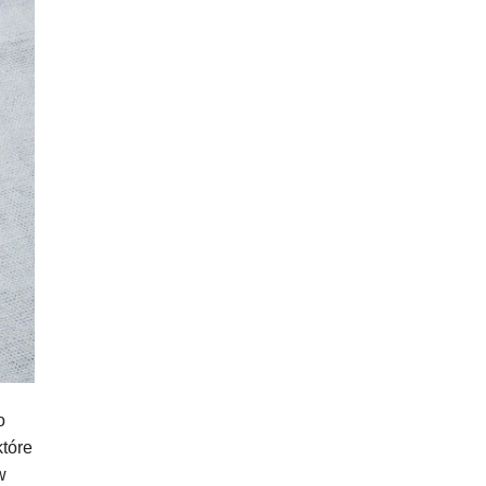
o
które
w