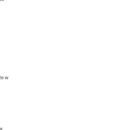
że w
 w