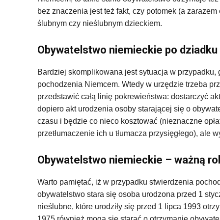
bez znaczenia jest też fakt, czy potomek (a zarazem
ślubnym czy nieślubnym dzieckiem.
Obywatelstwo niemieckie po dziadku 
Bardziej skomplikowana jest sytuacja w przypadku, 
pochodzenia Niemcem. Wtedy w urzędzie trzeba przed
przedstawić całą linię pokrewieństwa: dostarczyć akt
dopiero akt urodzenia osoby starającej się o obywa
czasu i będzie co nieco kosztować (nieznaczne opł
przetłumaczenie ich u tłumacza przysięgłego), ale w
Obywatelstwo niemieckie – ważną rol
Warto pamiętać, iż w przypadku stwierdzenia pochodze
obywatelstwo stara się osoba urodzona przed 1 styczn
nieślubne, które urodziły się przed 1 lipca 1993 ot
1975 również mogą się starać o otrzymanie obywatel