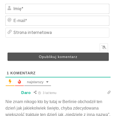
Imi
E-
mai
Str
int
1
KOMENTARZ
najstarszy
Daro
3 lat temu
Nie znam nikogo kto by tutaj w Berlinie obchodził ten
dzień jak jakiekolwiek święto, chyba zdecydowana
większość traktuje ten dzień jak „niedziele z inna nazwą”.