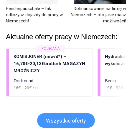
Pendlerpauschale – tak
Dofinansowanie na firmę w
odliczysz dojazdy do pracy w
Niemczech – oto jakie masz
Niemczech!
możliwości!
Aktualne oferty pracy w Niemczech:
KOMISJONER (m/w/d*) –
Hydraulicy, 
16,70€-20,13€brutto/h MAGAZYN
wykończenia
MROŹNICZY
Dortmund
Berlin
16€ - 20€ / h
19€ - 32€ / h
Wszystkie oferty