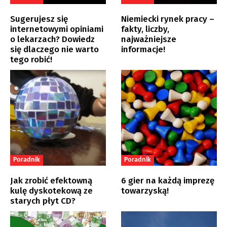
Sugerujesz się
Niemiecki rynek pracy –
internetowymi opiniami
fakty, liczby,
o lekarzach? Dowiedz
najważniejsze
się dlaczego nie warto
informacje!
tego robić!
Poradnik
Poradnik
Jak zrobić efektowną
6 gier na każdą imprezę
kulę dyskotekową ze
towarzyską!
starych płyt CD?