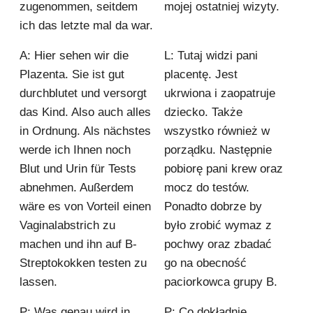
zugenommen, seitdem
mojej ostatniej wizyty.
ich das letzte mal da war.
A: Hier sehen wir die
L: Tutaj widzi pani
Plazenta. Sie ist gut
placentę. Jest
durchblutet und versorgt
ukrwiona i zaopatruje
das Kind. Also auch alles
dziecko. Także
in Ordnung. Als nächstes
wszystko również w
werde ich Ihnen noch
porządku. Następnie
Blut und Urin für Tests
pobiorę pani krew oraz
abnehmen. Außerdem
mocz do testów.
wäre es von Vorteil einen
Ponadto dobrze by
Vaginalabstrich zu
było zrobić wymaz z
machen und ihn auf B-
pochwy oraz zbadać
Streptokokken testen zu
go na obecność
lassen.
paciorkowca grupy B.
P: Was genau wird in
P: Co dokładnie