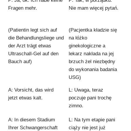
P: Ja, ok. Ich habe keine
P: Tak, w porządku.
Fragen mehr.
Nie mam więcej pytań.
(Patientin legt sich auf
(Pacjentka kładzie się
die Behandlungsliege und
na łóżko
der Arzt trägt etwas
ginekologiczne a
Ultraschall-Gel auf den
lekarz nakłada na jej
Bauch auf)
brzuch żel niezbędny
do wykonania badania
USG)
A: Vorsicht, das wird
L: Uwaga, teraz
jetzt etwas kalt.
poczuje pani trochę
zimno.
A: In diesem Stadium
L: Na tym etapie pani
Ihrer Schwangerschaft
ciąży nie jest już