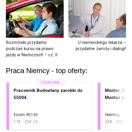
Rozmówki przydatne
U niemieckiego lekarza –
podczas kursu na prawo
przydatne zwroty i dialogi!
jazdy w Niemczech – cz. II
Praca Niemcy - top oferty:
Pracownik Budowlany zarobki do
Monter, Elekt
5500€
Montaz pomp
Essen 45143
Niemcy
17€ - 25€ / h
20€ - 30€ / h