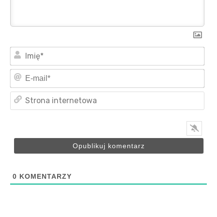
Imi
E-
mai
Str
int
0
KOMENTARZY