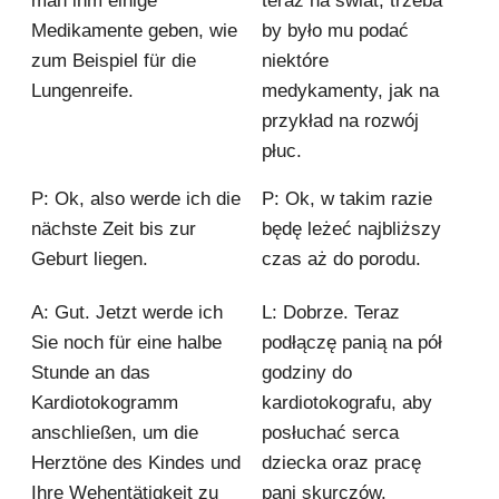
man ihm einige
teraz na świat, trzeba
Medikamente geben, wie
by było mu podać
zum Beispiel für die
niektóre
Lungenreife.
medykamenty, jak na
przykład na rozwój
płuc.
P: Ok, also werde ich die
P: Ok, w takim razie
nächste Zeit bis zur
będę leżeć najbliższy
Geburt liegen.
czas aż do porodu.
A: Gut. Jetzt werde ich
L: Dobrze. Teraz
Sie noch für eine halbe
podłączę panią na pół
Stunde an das
godziny do
Kardiotokogramm
kardiotokografu, aby
anschließen, um die
posłuchać serca
Herztöne des Kindes und
dziecka oraz pracę
Ihre Wehentätigkeit zu
pani skurczów.