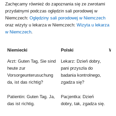
Zachęcamy również do zapoznania się ze zwrotami
przydatnymi podczas oględzin sali porodowej w
Niemczech:
Oględziny sali porodowej w Niemczech
oraz wizyty u lekarza w Niemczech:
Wizyta u lekarza
w Niemczech
.
Niemiecki
Polski
Wy
Niemiecki
Polski
Wy
Arzt: Guten Tag, Sie sind
Lekarz: Dzień dobry,
heute zur
pani przyszła do
Vorsorgeunterusuchung
badania kontrolnego,
da, ist das richtig?
zgadza się?
Patientin: Guten Tag. Ja,
Pacjentka: Dzień
das ist richtig.
dobry, tak, zgadza się.