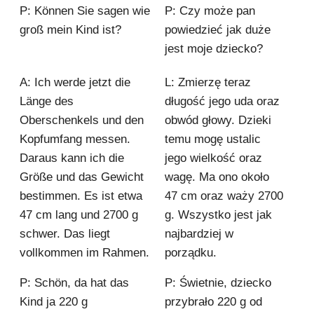
P: Können Sie sagen wie
P: Czy może pan
groß mein Kind ist?
powiedzieć jak duże
jest moje dziecko?
A: Ich werde jetzt die
L: Zmierzę teraz
Länge des
długość jego uda oraz
Oberschenkels und den
obwód głowy. Dzieki
Kopfumfang messen.
temu mogę ustalic
Daraus kann ich die
jego wielkość oraz
Größe und das Gewicht
wagę. Ma ono około
bestimmen. Es ist etwa
47 cm oraz waży 2700
47 cm lang und 2700 g
g. Wszystko jest jak
schwer. Das liegt
najbardziej w
vollkommen im Rahmen.
porządku.
P: Schön, da hat das
P: Świetnie, dziecko
Kind ja 220 g
przybrało 220 g od