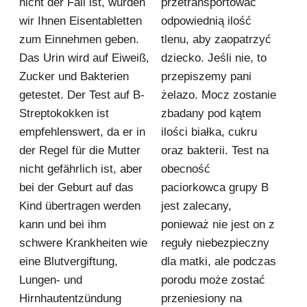
nicht der Fall ist, würden
przetransportować
wir Ihnen Eisentabletten
odpowiednią ilość
zum Einnehmen geben.
tlenu, aby zaopatrzyć
Das Urin wird auf Eiweiß,
dziecko. Jeśli nie, to
Zucker und Bakterien
przepiszemy pani
getestet. Der Test auf B-
żelazo. Mocz zostanie
Streptokokken ist
zbadany pod kątem
empfehlenswert, da er in
ilości białka, cukru
der Regel für die Mutter
oraz bakterii. Test na
nicht gefährlich ist, aber
obecność
bei der Geburt auf das
paciorkowca grupy B
Kind übertragen werden
jest zalecany,
kann und bei ihm
ponieważ nie jest on z
schwere Krankheiten wie
reguły niebezpieczny
eine Blutvergiftung,
dla matki, ale podczas
Lungen- und
porodu może zostać
Hirnhautentzündung
przeniesiony na