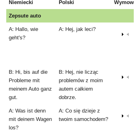
Niemiecki
Polski
Wymowa
Niemiecki
Polski
Wymowa
Zepsute auto
A: Hallo, wie
A: Hej, jak leci?
geht's?
00:00 /
00:01
B: Hi, bis auf die
B: Hej, nie licząc
Probleme mit
problemów z moim
00:00 / 00:
meinem Auto ganz
autem całkiem
gut.
dobrze.
A: Was ist denn
A: Co się dzieje z
00:00
mit deinem Wagen
twoim samochodem?
los?