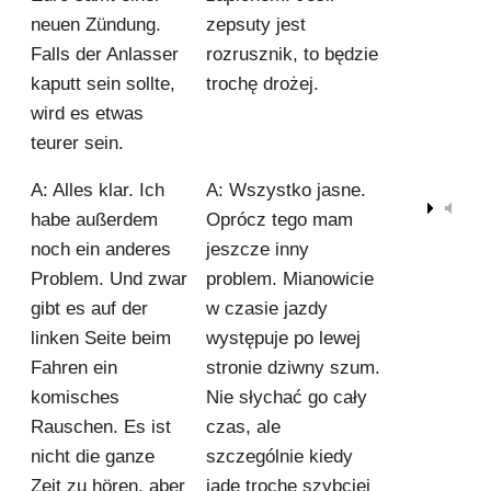
neuen Zündung.
zepsuty jest
Falls der Anlasser
rozrusznik, to będzie
kaputt sein sollte,
trochę drożej.
wird es etwas
teurer sein.
A: Alles klar. Ich
A: Wszystko jasne.
00:00
habe außerdem
Oprócz tego mam
noch ein anderes
jeszcze inny
Problem. Und zwar
problem. Mianowicie
gibt es auf der
w czasie jazdy
linken Seite beim
występuje po lewej
Fahren ein
stronie dziwny szum.
komisches
Nie słychać go cały
Rauschen. Es ist
czas, ale
nicht die ganze
szczególnie kiedy
Zeit zu hören, aber
jadę trochę szybciej