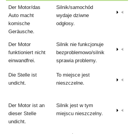
Der Motor/das
Silnik/samochód
00:00
Auto macht
wydaje dziwne
komische
odgłosy.
Geräusche.
Der Motor
Silnik nie funkcjonuje
00:00
funktioniert nicht
bezproblemowo/silnik
einwandfrei.
sprawia problemy.
Die Stelle ist
To miejsce jest
00:00
undicht.
nieszczelne.
Der Motor ist an
Silnik jest w tym
00:00
dieser Stelle
miejscu nieszczelny.
undicht.