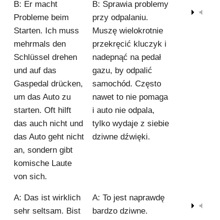
B: Er macht
B: Sprawia problemy
00:00
Probleme beim
przy odpalaniu.
Starten. Ich muss
Muszę wielokrotnie
mehrmals den
przekręcić kluczyk i
Schlüssel drehen
nadepnąć na pedał
und auf das
gazu, by odpalić
Gaspedal drücken,
samochód. Często
um das Auto zu
nawet to nie pomaga
starten. Oft hilft
i auto nie odpala,
das auch nicht und
tylko wydaje z siebie
das Auto geht nicht
dziwne dźwięki.
an, sondern gibt
komische Laute
von sich.
A: Das ist wirklich
A: To jest naprawdę
00:00
sehr seltsam. Bist
bardzo dziwne.