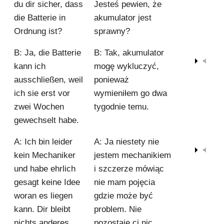
du dir sicher, dass
Jesteś pewien, że
die Batterie in
akumulator jest
Ordnung ist?
sprawny?
B: Ja, die Batterie
B: Tak, akumulator
00:00
kann ich
mogę wykluczyć,
ausschließen, weil
ponieważ
ich sie erst vor
wymieniłem go dwa
zwei Wochen
tygodnie temu.
gewechselt habe.
A: Ich bin leider
A: Ja niestety nie
00:00
kein Mechaniker
jestem mechanikiem
und habe ehrlich
i szczerze mówiąc
gesagt keine Idee
nie mam pojęcia
woran es liegen
gdzie może być
kann. Dir bleibt
problem. Nie
nichts anderes
pozostaje ci nic