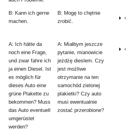
B: Kann ich gerne
B: Mogę to chętnie
00:00
machen.
zrobić.
A: Ich hätte da
A: Miałbym jeszcze
00:00
noch eine Frage,
pytanie, mianowicie
und zwar fahre ich
jeżdżę dieslem. Czy
ja einen Diesel. Ist
jest możliwe
es möglich für
otrzymanie na ten
dieses Auto eine
samochód zielonej
grüne Plakette zu
plakietki? Czy auto
bekommen? Muss
musi ewentualnie
das Auto eventuell
zostać przerobione?
umgerüstet
werden?