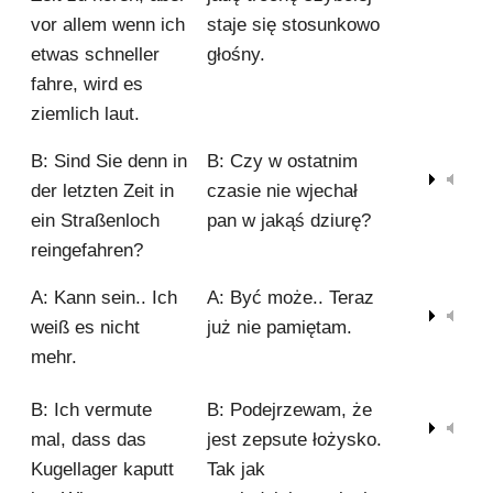
vor allem wenn ich
staje się stosunkowo
etwas schneller
głośny.
fahre, wird es
ziemlich laut.
B: Sind Sie denn in
B: Czy w ostatnim
00:00
der letzten Zeit in
czasie nie wjechał
ein Straßenloch
pan w jakąś dziurę?
reingefahren?
A: Kann sein.. Ich
A: Być może.. Teraz
00:00
weiß es nicht
już nie pamiętam.
mehr.
B: Ich vermute
B: Podejrzewam, że
00:00
mal, dass das
jest zepsute łożysko.
Kugellager kaputt
Tak jak