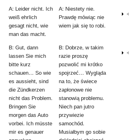
A: Leider nicht. Ich
A: Niestety nie.
00:00
weiß ehrlich
Prawdę mówiąc nie
gesagt nicht, wie
wiem jak się to robi.
man das macht.
B: Gut, dann
B: Dobrze, w takim
00:00
lassen Sie mich
razie proszę
bitte kurz
pozwolić mi krótko
schauen… So wie
spojrzeć… Wygląda
es aussieht, sind
na to, że świece
die Zündkerzen
zapłonowe nie
nicht das Problem.
stanowią problemu.
Bringen Sie
Niech pan jutro
morgen das Auto
przywiezie
vorbei. Ich müsste
samochód.
mir es genauer
Musiałbym go sobie