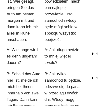
ist. Wie gesagt,
powiedziałem, niech
bringen Sie das
pan najlepiej
Auto am besten
przywiezie jutro
morgen mit und
samochód i wtedy
dann kann ich mir
będę mógł sobie w
alles in Ruhe
spokoju wszystko
anschauen.
obejrzeć.
A: Wie lange wird
A: Jak długo będzie
00:00
es denn ungefähr
to mniej więcej
dauern?
trwało?
B: Sobald das Auto
B: Jak tylko
00:00
hier ist, melde ich
samochód tu będzie,
mich bei Ihnen
odezwę się do pana
innerhalb von zwei
w przeciągu dwóch
Tagen. Dann kann
dni. Wtedy mogę
ich Ihnen sagen
panu powiedzieć co