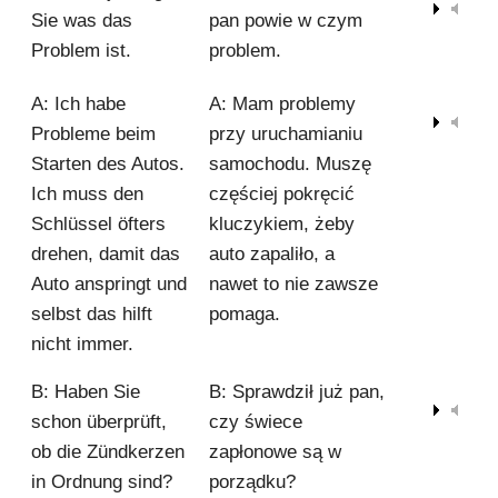
00:00
Sie was das
pan powie w czym
Problem ist.
problem.
A: Ich habe
A: Mam problemy
00:00
Probleme beim
przy uruchamianiu
Starten des Autos.
samochodu. Muszę
Ich muss den
częściej pokręcić
Schlüssel öfters
kluczykiem, żeby
drehen, damit das
auto zapaliło, a
Auto anspringt und
nawet to nie zawsze
selbst das hilft
pomaga.
nicht immer.
B: Haben Sie
B: Sprawdził już pan,
00:00
schon überprüft,
czy świece
ob die Zündkerzen
zapłonowe są w
in Ordnung sind?
porządku?