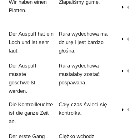
Wir haben einen
Złapaliśmy gumę.
00:00
Platten.
Der Auspuff hat ein
Rura wydechowa ma
00:00
Loch und ist sehr
dziurę i jest bardzo
laut.
głośna.
Der Auspuff
Rura wydechowa
00:00
müsste
musiałaby zostać
geschweißt
pospawana.
werden.
Die Kontrollleuchte
Cały czas świeci się
00:00
ist die ganze Zeit
kontrolka.
an.
Der erste Gang
Ciężko wchodzi