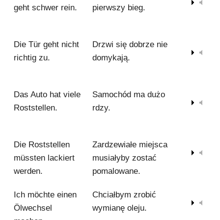
00:00
geht schwer rein.
pierwszy bieg.
Die Tür geht nicht
Drzwi się dobrze nie
00:00
richtig zu.
domykają.
Das Auto hat viele
Samochód ma dużo
00:00
Roststellen.
rdzy.
Die Roststellen
Zardzewiałe miejsca
00:00
müssten lackiert
musiałyby zostać
werden.
pomalowane.
Ich möchte einen
Chciałbym zrobić
00:00
Ölwechsel
wymianę oleju.