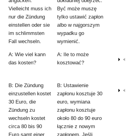
angucken.
dokładniej obejrzeć.
Vielleicht muss ich
Być może muszę
nur die Zündung
tylko ustawić zapłon
einstellen oder sie
albo w najgorszym
im schlimmsten
wypadku go
Fall wechseln.
wymienić.
A: Wie viel kann
A: Ile to może
00:00
das kosten?
kosztować?
B: Die Zündung
B: Ustawienie
00:00
einzustellen kostet
zapłonu kosztuje 30
30 Euro, die
euro, wymiana
Zündung zu
zapłonu kosztuje
wechseln kostet
około 80 do 90 euro
circa 80 bis 90
łącznie z nowym
Euro samt einer
zapłonem. Jeśli