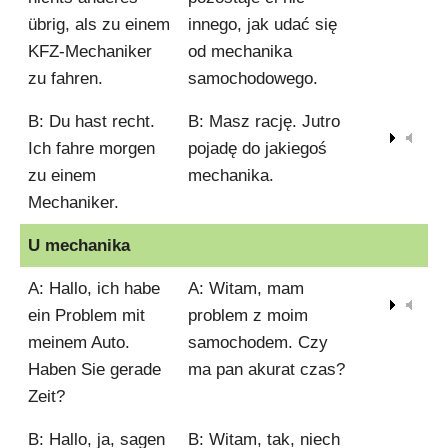
übrig, als zu einem
innego, jak udać się
KFZ-Mechaniker
od mechanika
zu fahren.
samochodowego.
B: Du hast recht.
B: Masz rację. Jutro
00:00
Ich fahre morgen
pojadę do jakiegoś
zu einem
mechanika.
Mechaniker.
U mechanika
A: Hallo, ich habe
A: Witam, mam
00:00
ein Problem mit
problem z moim
meinem Auto.
samochodem. Czy
Haben Sie gerade
ma pan akurat czas?
Zeit?
B: Hallo, ja, sagen
B: Witam, tak, niech