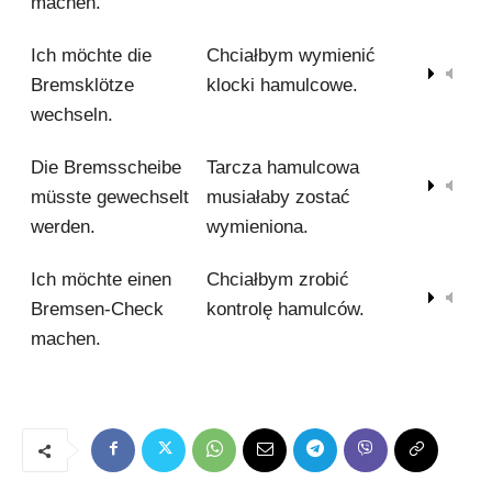
machen.
Ich möchte die
Chciałbym wymienić
00:00
Bremsklötze
klocki hamulcowe.
wechseln.
Die Bremsscheibe
Tarcza hamulcowa
00:00
müsste gewechselt
musiałaby zostać
werden.
wymieniona.
Ich möchte einen
Chciałbym zrobić
00:00
Bremsen-Check
kontrolę hamulców.
machen.