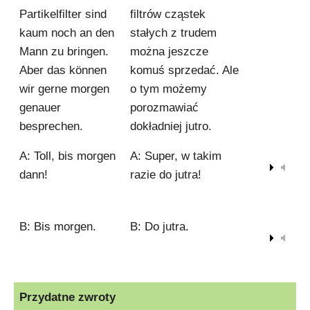
Partikelfilter sind
filtrów cząstek
kaum noch an den
stałych z trudem
Mann zu bringen.
można jeszcze
Aber das können
komuś sprzedać. Ale
wir gerne morgen
o tym możemy
genauer
porozmawiać
besprechen.
dokładniej jutro.
A: Toll, bis morgen
A: Super, w takim
00:00
dann!
razie do jutra!
B: Bis morgen.
B: Do jutra.
00:00
Przydatne zwroty