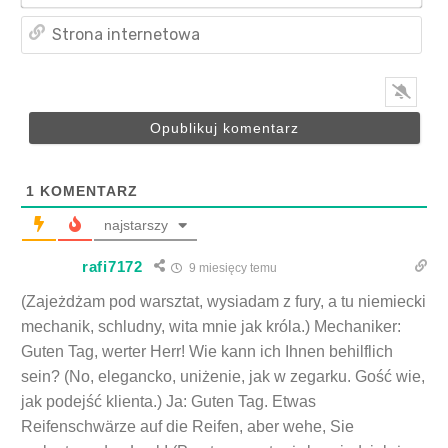
Str
int
1
KOMENTARZ
najstarszy
rafi7172
9 miesięcy temu
(Zajeżdżam pod warsztat, wysiadam z fury, a tu niemiecki
mechanik, schludny, wita mnie jak króla.) Mechaniker:
Guten Tag, werter Herr! Wie kann ich Ihnen behilflich
sein? (No, elegancko, uniżenie, jak w zegarku. Gość wie,
jak podejść klienta.) Ja: Guten Tag. Etwas
Reifenschwärze auf die Reifen, aber wehe, Sie