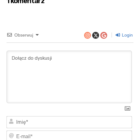
1 komentarz
Obserwuj
Login
Imi
E-
mai