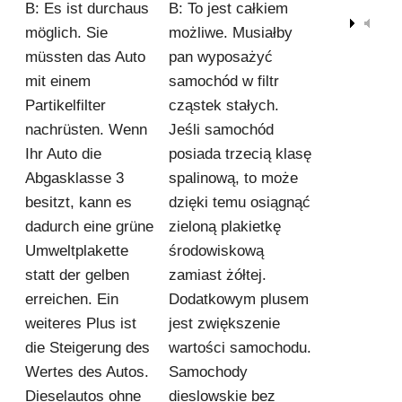
B: Es ist durchaus
B: To jest całkiem
00:00
möglich. Sie
możliwe. Musiałby
müssten das Auto
pan wyposażyć
mit einem
samochód w filtr
Partikelfilter
cząstek stałych.
nachrüsten. Wenn
Jeśli samochód
Ihr Auto die
posiada trzecią klasę
Abgasklasse 3
spalinową, to może
besitzt, kann es
dzięki temu osiągnąć
dadurch eine grüne
zieloną plakietkę
Umweltplakette
środowiskową
statt der gelben
zamiast żółtej.
erreichen. Ein
Dodatkowym plusem
weiteres Plus ist
jest zwiększenie
die Steigerung des
wartości samochodu.
Wertes des Autos.
Samochody
Dieselautos ohne
dieslowskie bez