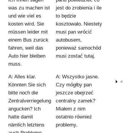
was zu machen ist
jest do zrobienia i ile
und wie viel es
to będzie
kosten wird. Sie
kosztowało. Niestety
müssen leider mit
musi pan wrócić
einem Bus zurück
autobusem,
fahren, weil das
ponieważ samochód
Auto hier bleiben
musi zostać tutaj.
muss.
A: Alles klar.
A: Wszystko jasne.
00:00
Könnten Sie sich
Czy mógłby pan
bitte noch die
jeszcze obejrzeć
Zentralverriegelung
centralny zamek?
angucken? Ich
Miałem z nim
hatte damit
ostatnio również
nämlich letztens
problemy.
auch Probleme.