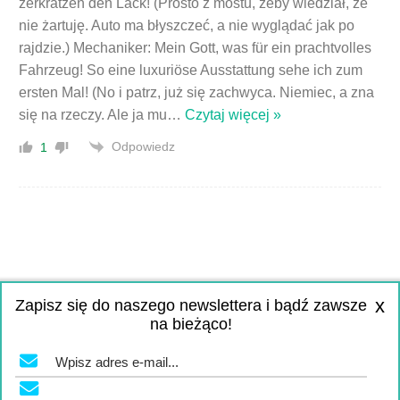
zerkratzen den Lack! (Prosto z mostu, żeby wiedział, że
nie żartuję. Auto ma błyszczeć, a nie wyglądać jak po
rajdzie.) Mechaniker: Mein Gott, was für ein prachtvolles
Fahrzeug! So eine luxuriöse Ausstattung sehe ich zum
ersten Mal! (No i patrz, już się zachwyca. Niemiec, a zna
się na rzeczy. Ale ja mu
…
Czytaj więcej »
Odpowiedz
1
x
Zapisz się do naszego newslettera i bądź zawsze
na bieżąco!
KONTAKT
IMPRESSUM
REGULAMIN
POLITYKA PRYWATNOŚCI
1