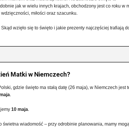
obnie jak w wielu innych krajach, obchodzony jest co roku w 
 wdzięczności, miłości oraz szacunku.
d wzięło się to święto i jakie prezenty najczęściej trafiają d
zień Matki w Niemczech?
olski, gdzie święto ma stałą datę (26 maja), w Niemczech jest t
 maja
.
ujemy
10 maja
.
 to świetna wiadomość – przy odrobinie planowania, mamy mog