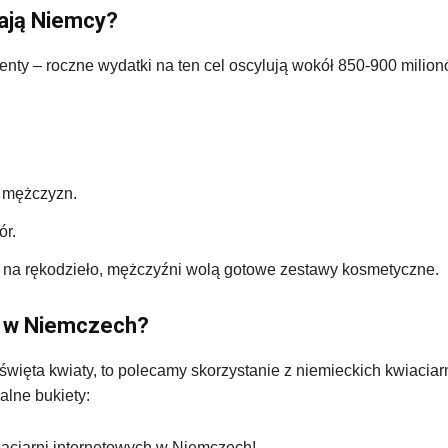
rają Niemcy?
nty – roczne wydatki na ten cel oscylują wokół 850-900 milio
% mężczyzn.
ór.
ją na rękodzieło, mężczyźni wolą gotowe zestawy kosmetyczne.
i w Niemczech?
ięta kwiaty, to polecamy skorzystanie z niemieckich kwiaciar
alne bukiety:
iaciarni internetowych w Niemczech!