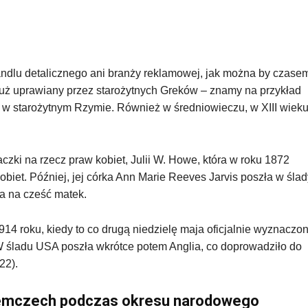
ndlu detalicznego ani branży reklamowej, jak można by czase
już uprawiany przez starożytnych Greków – znamy na przykład
ty w starożytnym Rzymie. Również w średniowieczu, w XIII wiek
zki na rzecz praw kobiet, Julii W. Howe, która w roku 1872
biet. Później, jej córka Ann Marie Reeves Jarvis poszła w ślad
a na cześć matek.
914 roku, kiedy to co drugą niedzielę maja oficjalnie wyznaczo
śladu USA poszła wkrótce potem Anglia, co doprowadziło do
22).
Niemczech podczas okresu narodowego