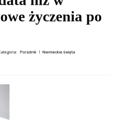
data niż w
towe życzenia po
Kategoria:
Poradnik
Niemieckie święta