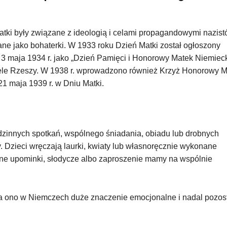
ki były związane z ideologią i celami propagandowymi nazist
ne jako bohaterki. W 1933 roku Dzień Matki został ogłoszony
 maja 1934 r. jako „Dzień Pamięci i Honorowy Matek Niemieck
le Rzeszy. W 1938 r. wprowadzono również Krzyż Honorowy M
21 maja 1939 r. w Dniu Matki.
dzinnych spotkań, wspólnego śniadania, obiadu lub drobnych
 Dzieci wręczają laurki, kwiaty lub własnoręcznie wykonane
czne upominki, słodycze albo zaproszenie mamy na wspólnie
ma ono w Niemczech duże znaczenie emocjonalne i nadal pozos