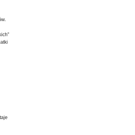
ów.
ich”
atki
taje