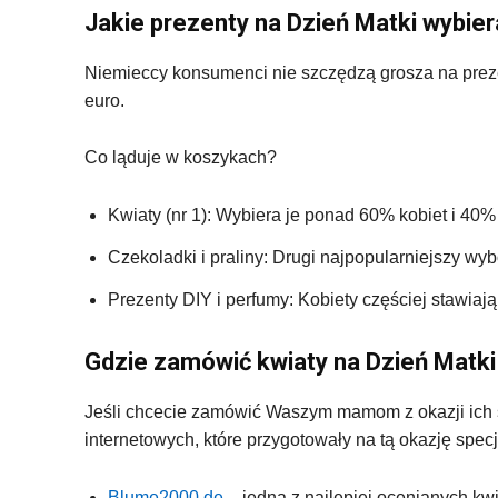
Jakie prezenty na Dzień Matki wybie
Niemieccy konsumenci nie szczędzą grosza na preze
euro.
Co ląduje w koszykach?
Kwiaty (nr 1): Wybiera je ponad 60% kobiet i 40
Czekoladki i praliny: Drugi najpopularniejszy wyb
Prezenty DIY i perfumy: Kobiety częściej stawia
Gdzie zamówić kwiaty na Dzień Matk
Jeśli chcecie zamówić Waszym mamom z okazji ich św
internetowych, które przygotowały na tą okazję specj
Blume2000.de
– jedna z najlepiej ocenianych kw