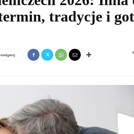
emczech 2026: Inna 
termin, tradycje i go
ostępnij: