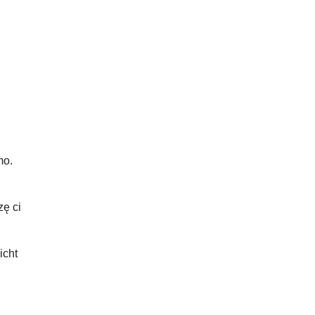
mo.
zę ci
icht