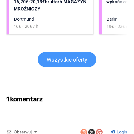
16,70€-20,13€brutto/h MAGAZYN
wykończenia
MROŹNICZY
Dortmund
Berlin
16€ - 20€ / h
19€ - 32€ / h
Wszystkie oferty
1 komentarz
Obserwuj
Login