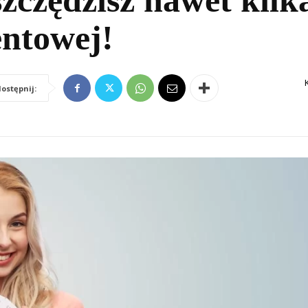
zczędzisz nawet kilk
ntowej!
ostępnij: