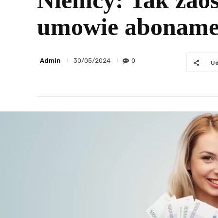
Niemcy: Tak zaos
umowie aboname
Admin
0
30/05/2024
Ud