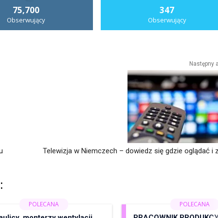
75,700
347
Obserwujący
Obserwujący
Następny a
u
Telewizja w Niemczech – dowiedz się gdzie oglądać i za
:
ulicy, monterzy wentylacji,
PRACOWNIK PRODUKCY