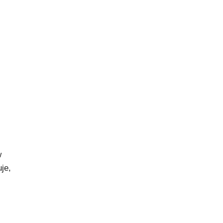
w
je,