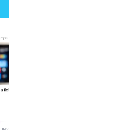
rtykuł
 ile!
JNY /
Pracownik magazynu z