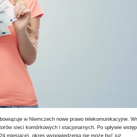
obowiązuje w Niemczech nowe prawo telekomunikacyjne. W
torów sieci komórkowych i stacjonarnych. Po upływie wstęp
24 miesiące), okres wypowiedzenia nie może być już