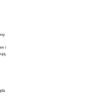
eny
om i
ują
ąda