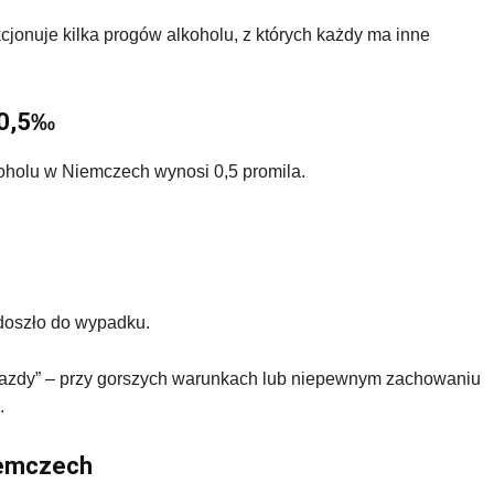
cjonuje kilka progów alkoholu, z których każdy ma inne
 0,5‰
oholu w Niemczech wynosi 0,5 promila.
 doszło do wypadku.
 jazdy” – przy gorszych warunkach lub niepewnym zachowaniu
.
iemczech