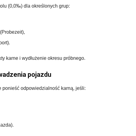
u (0,0‰) dla określonych grup:
(Probezeit),
ort).
ty karne i wydłużenie okresu próbnego.
wadzenia pojazdu
 ponieść odpowiedzialność karną, jeśli:
jazda).