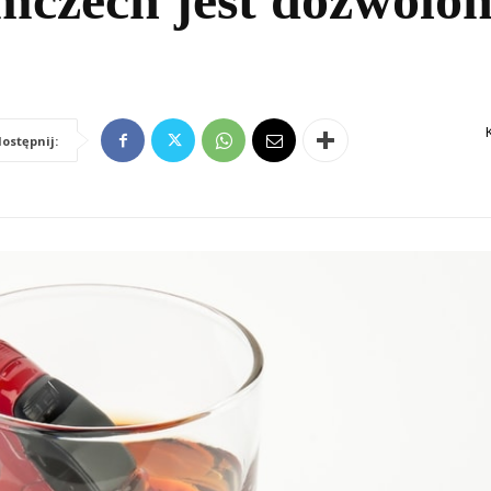
emczech jest dozwolon
ostępnij: