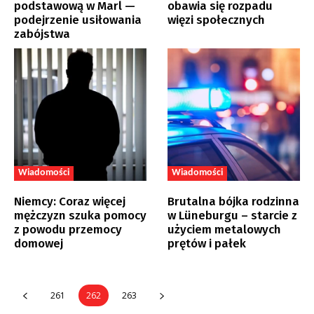
podstawową w Marl —
obawia się rozpadu
podejrzenie usiłowania
więzi społecznych
zabójstwa
Wiadomości
Wiadomości
Niemcy: Coraz więcej
Brutalna bójka rodzinna
mężczyzn szuka pomocy
w Lüneburgu – starcie z
z powodu przemocy
użyciem metalowych
domowej
prętów i pałek
261
262
263