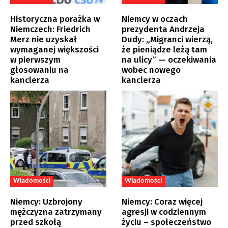
Historyczna porażka w
Niemcy w oczach
Niemczech: Friedrich
prezydenta Andrzeja
Merz nie uzyskał
Dudy: „Migranci wierzą,
wymaganej większości
że pieniądze leżą tam
w pierwszym
na ulicy” — oczekiwania
głosowaniu na
wobec nowego
kanclerza
kanclerza
Wiadomości
Wiadomości
Niemcy: Uzbrojony
Niemcy: Coraz więcej
mężczyzna zatrzymany
agresji w codziennym
przed szkołą
życiu – społeczeństwo