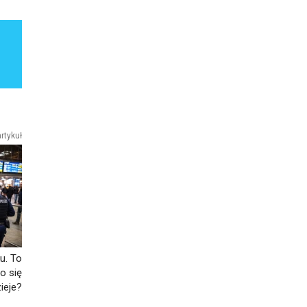
rtykuł
u. To
o się
ieje?