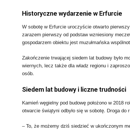
Historyczne wydarzenie w Erfurcie
W sobotę w Erfurcie uroczyście otwarto pierws
zarazem pierwszy od podstaw wzniesiony meczet
gospodarzem obiektu jest muzułmańska wspólno
Zakończenie trwającej siedem lat budowy było mo
wiernych, lecz także dla władz regionu i zapros
osób.
Siedem lat budowy i liczne trudności
Kamień węgielny pod budowę położono w 2018 roku
otwarcie świątyni odbyło się w sobotę. Droga do re
– To, że możemy dziś siedzieć w ukończonym mec