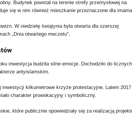
bny. Budynek powstał na terenie strefy przemysłowej na
duje się w nim również mieszkanie przeznaczone dla imama
wizn. W niedzielę świątynia była otwarta dla szerszej
amach „Dnia otwartego meczetu”.
stów
u inwestycja budziła silne emocje. Dochodziło do licznych
kterze antyislamskim.
j inwestycji kilkumetrowe krzyże protestacyjne. Latem 2017
miało charakter prowokacyjny i symboliczny.
ie, które publicznie opowiedziały się za realizacją projekt