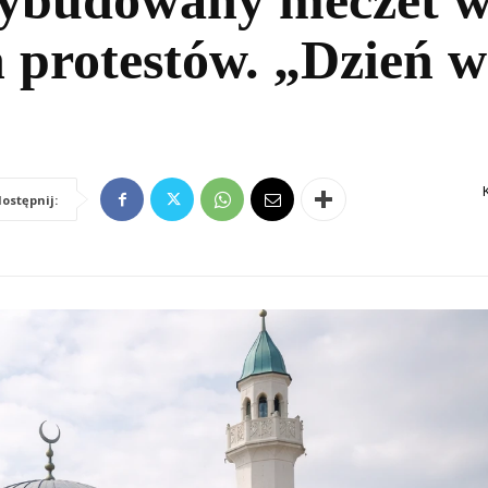
ybudowany meczet w
 protestów. „Dzień w
ostępnij: