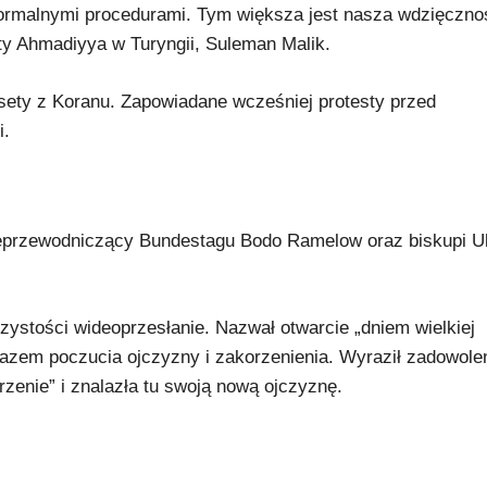
rmalnymi procedurami. Tym większa jest nasza wdzięczno
ty Ahmadiyya w Turyngii, Suleman Malik.
sety z Koranu. Zapowiadane wcześniej protesty przed
i.
ceprzewodniczący Bundestagu Bodo Ramelow oraz biskupi Ul
zystości wideoprzesłanie. Nazwał otwarcie „dniem wielkiej
wyrazem poczucia ojczyzny i zakorzenienia. Wyraził zadowole
zenie” i znalazła tu swoją nową ojczyznę.