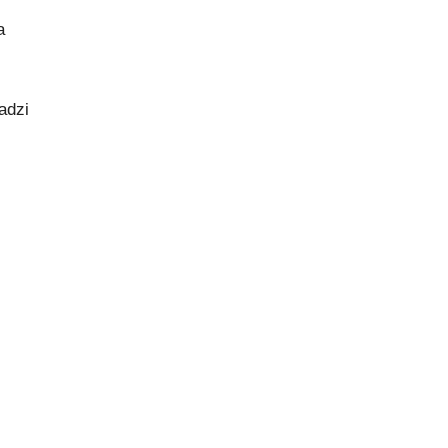
a
adzi