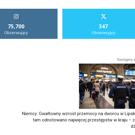
75,700
347
Obserwujący
Obserwujący
Następny a
Niemcy: Gwałtowny wzrost przemocy na dworcu w Lipsk
tam odnotowano najwięcej przestępstw w kraju – c
dz