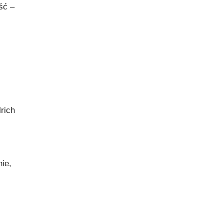
ść –
rich
nie,