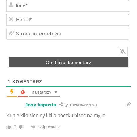
Imi
E-
mai
Str
int
1
KOMENTARZ
najstarszy
Jony kapusta
6 miesięcy temu
Kupie kilo sloniny i kilo boczku pisac na myjla
Odpowiedz
0