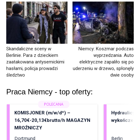
Skandaliczne sceny w
Niemcy: Koszmar podczas
Berlinie. Para z dzieckiem
wyprzedzania. Auto
zaatakowana antysemickimi
elektryczne zapaliło się po
hasłami, policja prowadzi
uderzeniu w drzewo, spłonęły
śledztwo
dwie osoby
Praca Niemcy - top oferty:
KOMISJONER (m/w/d*) –
Hydraulicy, 
16,70€-20,13€brutto/h MAGAZYN
wykończenia
MROŹNICZY
Dortmund
Berlin