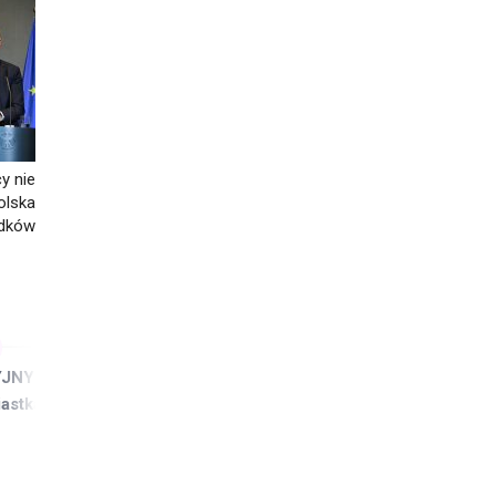
y nie
olska
odków
JNY /
Pracownik magazynu z
astka,
uprawnieniami na wózki widłowe –
Gallin – 16,70€
Gallin