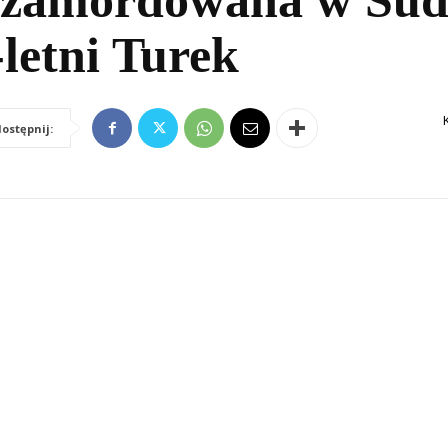
ta zamordowana w Sü
letni Turek
ostępnij: