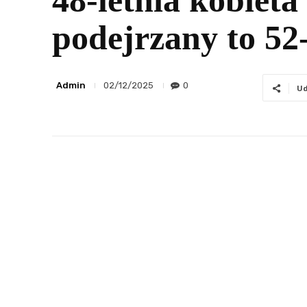
48-letnia kobie
podejrzany to 52-
Admin
0
02/12/2025
Ud