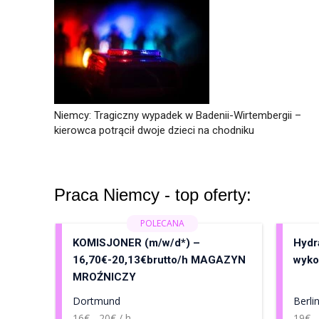
Niemcy: Tragiczny wypadek w Badenii-Wirtembergii –
kierowca potrącił dwoje dzieci na chodniku
Praca Niemcy - top oferty:
KOMISJONER (m/w/d*) –
Hydra
16,70€-20,13€brutto/h MAGAZYN
wyko
MROŹNICZY
Dortmund
Berli
16€ - 20€ / h
19€ -