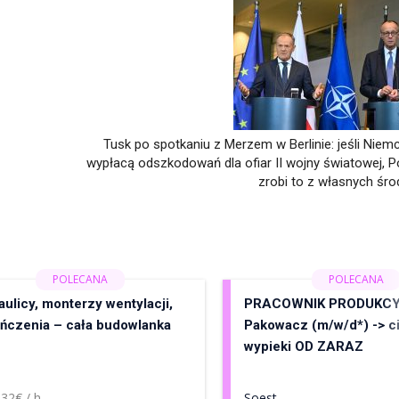
Tusk po spotkaniu z Merzem w Berlinie: jeśli Niemc
wypłacą odszkodowań dla ofiar II wojny światowej, P
zrobi to z własnych śr
ulicy, monterzy wentylacji,
PRACOWNIK PRODUKCY
ńczenia – cała budowlanka
Pakowacz (m/w/d*) -> ci
wypieki OD ZARAZ
n
 32€ / h
Soest