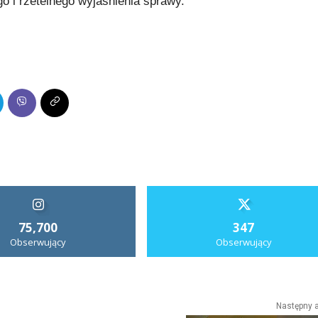
go i rzetelnego wyjaśnienia sprawy.
75,700
347
Obserwujący
Obserwujący
Następny a