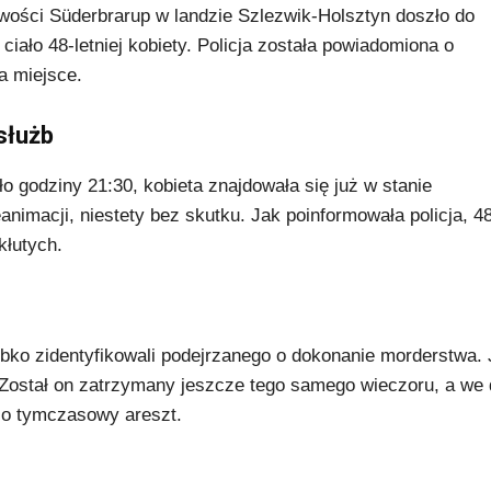
wości Süderbrarup w landzie Szlezwik-Holsztyn doszło do
iało 48-letniej kobiety. Policja została powiadomiona o
na miejsce.
 służb
o godziny 21:30, kobieta znajdowała się już w stanie
nimacji, niestety bez skutku. Jak poinformowała policja, 4
kłutych.
bko zidentyfikowali podejrzanego o dokonanie morderstwa. 
 Został on zatrzymany jeszcze tego samego wieczoru, a we 
 o tymczasowy areszt.