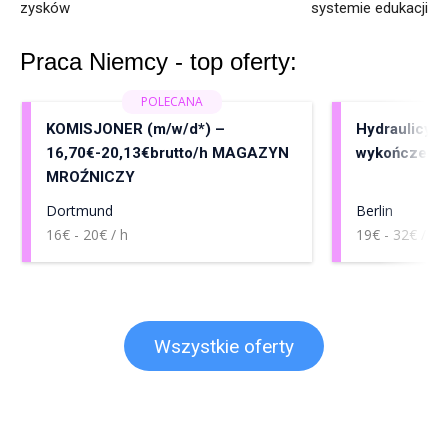
zysków
systemie edukacji
Praca Niemcy - top oferty:
KOMISJONER (m/w/d*) –
Hydraulicy, 
16,70€-20,13€brutto/h MAGAZYN
wykończenia
MROŹNICZY
Dortmund
Berlin
16€ - 20€ / h
19€ - 32€ / h
Wszystkie oferty