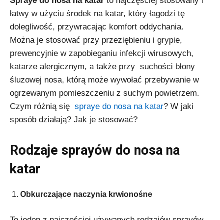
Spraye do nosa
na katar
to najczęściej stosowany i
łatwy w użyciu środek na katar, który łagodzi tę
dolegliwość, przywracając komfort oddychania.
Można je stosować przy przeziębieniu i grypie,
prewencyjnie w zapobieganiu infekcji wirusowych,
katarze alergicznym, a także przy suchości błony
śluzowej nosa, którą może wywołać przebywanie w
ogrzewanym pomieszczeniu z suchym powietrzem.
Czym różnią się
spraye do nosa na katar
? W jaki
sposób działają? Jak je stosować?
Rodzaje sprayów do nosa na
katar
Obkurczające naczynia krwionośne
To jeden z najczęściej używanych rodzajów sprayów