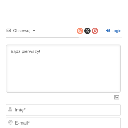
Obserwuj
Login
Imi
E-
mai