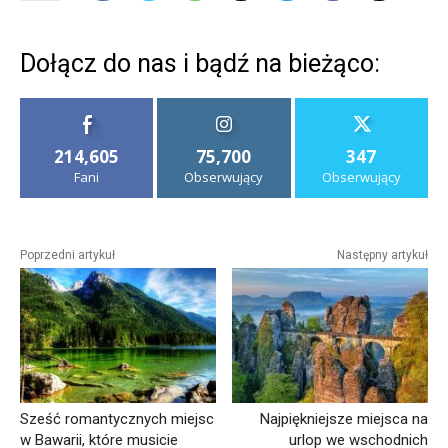
Dołącz do nas i bądź na bieżąco:
214,605
75,700
347
Fani
Obserwujący
Obserwujący
Poprzedni artykuł
Następny artykuł
Sześć romantycznych miejsc
Najpiękniejsze miejsca na
w Bawarii, które musicie
urlop we wschodnich