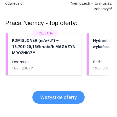
odwiedzić!
Niemczech – to musisz
zobaczyć!
Praca Niemcy - top oferty:
KOMISJONER (m/w/d*) –
Hydraulicy, 
16,70€-20,13€brutto/h MAGAZYN
wykończenia
MROŹNICZY
Dortmund
Berlin
16€ - 20€ / h
19€ - 32€ / h
Wszystkie oferty