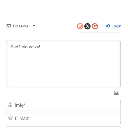
Obserwuj
Login
Imi
E-
mai