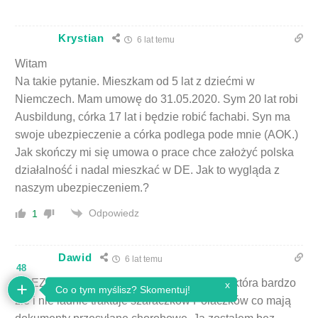
Krystian
6 lat temu
Witam
Na takie pytanie. Mieszkam od 5 lat z dziećmi w
Niemczech. Mam umowę do 31.05.2020. Sym 20 lat robi
Ausbildung, córka 17 lat i będzie robić fachabi. Syn ma
swoje ubezpieczenie a córka podlega pode mnie (AOK.)
Jak skończy mi się umowa o prace chce założyć polska
działalność i nadal mieszkać w DE. Jak to wygląda z
naszym ubezpieczeniem.?
Odpowiedz
1
Dawid
6 lat temu
48
UBEZPIECZENIE AOK jest ubezpieczenie która bardzo
źle i nie ładnie traktuje szaraczków Polaczków co mają