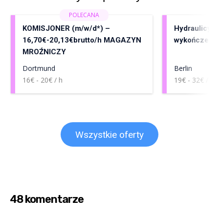
KOMISJONER (m/w/d*) –
Hydraulicy, 
16,70€-20,13€brutto/h MAGAZYN
wykończenia
MROŹNICZY
Dortmund
Berlin
16€ - 20€ / h
19€ - 32€ / h
Wszystkie oferty
48 komentarze