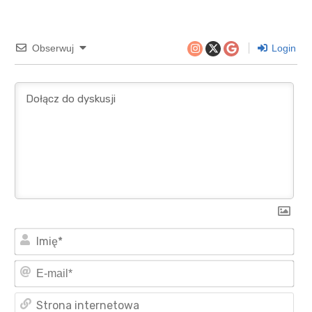
Obserwuj
Login
Imi
E-
mai
Str
int