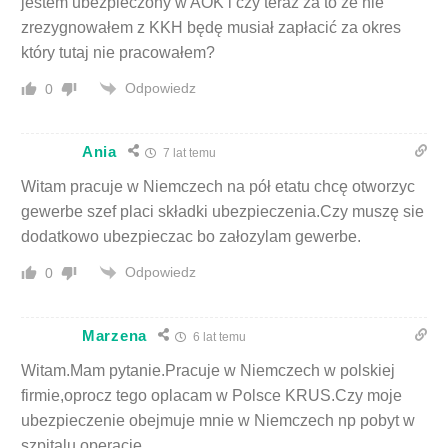
jestem ubezpieczony w AOK i czy teraz za to że nie
zrezygnowałem z KKH będę musiał zapłacić za okres
który tutaj nie pracowałem?
Odpowiedz
0
Ania
7 lat temu
Witam pracuje w Niemczech na pół etatu chcę otworzyc
gewerbe szef placi składki ubezpieczenia.Czy muszę sie
dodatkowo ubezpieczac bo załozylam gewerbe.
Odpowiedz
0
Marzena
6 lat temu
Witam.Mam pytanie.Pracuje w Niemczech w polskiej
firmie,oprocz tego oplacam w Polsce KRUS.Czy moje
ubezpieczenie obejmuje mnie w Niemczech np pobyt w
szpitalu,operacje.