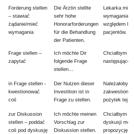
Forderung stellen
Die Ärztin stellte
Lekarka miał
– stawiać
sehr hohe
wymagania f
żądanie/mieć
Honorarforderungen
względem lec
wymagania
für die Behandlung
pacjentów.
der Patienten.
Frage stellen –
Ich möchte Dir
Chciałbym ci
zapytać
folgende Frage
następujące p
stellen…
in Frage stellen -
Der Nutzen dieser
Należałoby
kwestionować
Investition ist in
zakwestiono
coś
Frage zu stellen.
pożytek tej in
zur Diskussion
Ich möchte meinen
Chciałbym p
stellen – poddać
Vorschlag zur
dyskusji moją
coś pod dyskusję
Diskussion stellen.
propozycję.