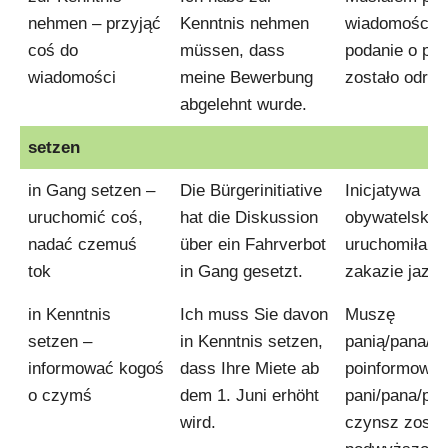
nehmen – przyjąć
Kenntnis nehmen
wiadomości, 
coś do
müssen, dass
podanie o pr
wiadomości
meine Bewerbung
zostało odrzu
abgelehnt wurde.
setzen
in Gang setzen –
Die Bürgerinitiative
Inicjatywa
uruchomić coś,
hat die Diskussion
obywatelska
nadać czemuś
über ein Fahrverbot
uruchomiła d
tok
in Gang gesetzt.
zakazie jazdy
in Kenntnis
Ich muss Sie davon
Muszę
setzen –
in Kenntnis setzen,
panią/pana/p
informować kogoś
dass Ihre Miete ab
poinformować
o czymś
dem 1. Juni erhöht
pani/pana/pa
wird.
czynsz zosta