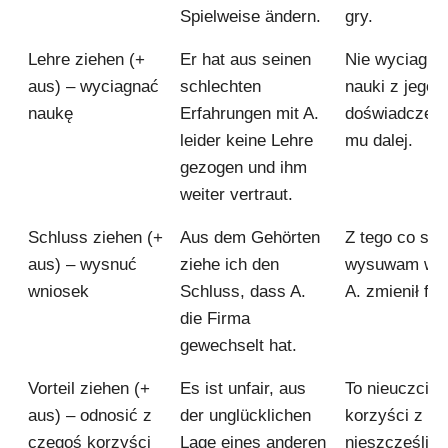
Spielweise ändern.
gry.
Lehre ziehen (+
Er hat aus seinen
Nie wyciagnął
aus) – wyciagnać
schlechten
nauki z jego 
naukę
Erfahrungen mit A.
doświadczeń z
leider keine Lehre
mu dalej.
gezogen und ihm
weiter vertraut.
Schluss ziehen (+
Aus dem Gehörten
Z tego co sł
aus) – wysnuć
ziehe ich den
wysuwam wni
wniosek
Schluss, dass A.
A. zmienił fir
die Firma
gewechselt hat.
Vorteil ziehen (+
Es ist unfair, aus
To nieuczciw
aus) – odnosić z
der unglücklichen
korzyści z
czegoś korzyści
Lage eines anderen
nieszczęśliwe