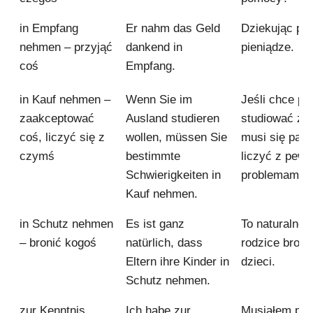
in Empfang
Er nahm das Geld
Dziekując prz
nehmen – przyjąć
dankend in
pieniądze.
coś
Empfang.
in Kauf nehmen –
Wenn Sie im
Jeśli chce pa
zaakceptować
Ausland studieren
studiować za 
coś, liczyć się z
wollen, müssen Sie
musi się pan/
czymś
bestimmte
liczyć z pew
Schwierigkeiten in
problemami.
Kauf nehmen.
in Schutz nehmen
Es ist ganz
To naturalne,
– bronić kogoś
natürlich, dass
rodzice broni
Eltern ihre Kinder in
dzieci.
Schutz nehmen.
zur Kenntnis
Ich habe zur
Musiałem prz