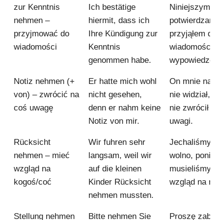
zur Kenntnis
Ich bestätige
Niniejszym
nehmen –
hiermit, dass ich
potwierdzam, 
przyjmować do
Ihre Kündigung zur
przyjąłem do
wiadomości
Kenntnis
wiadomości 
genommen habe.
wypowiedzeni
Notiz nehmen (+
Er hatte mich wohl
On mnie najw
von) – zwrócić na
nicht gesehen,
nie widział, 
coś uwagę
denn er nahm keine
nie zwrócił n
Notiz von mir.
uwagi.
Rücksicht
Wir fuhren sehr
Jechaliśmy b
nehmen – mieć
langsam, weil wir
wolno, ponie
wzgląd na
auf die kleinen
musieliśmy m
kogoś/coć
Kinder Rücksicht
wzgląd na mał
nehmen mussten.
Stellung nehmen
Bitte nehmen Sie
Proszę zabra