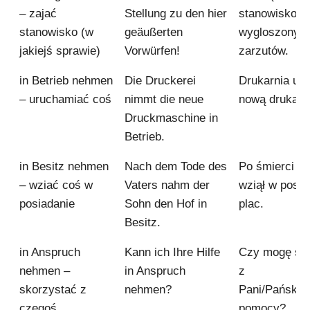
– zajać
Stellung zu den hier
stanowisko c
stanowisko (w
geäußerten
wygloszonych
jakiejś sprawie)
Vorwürfen!
zarzutów.
in Betrieb nehmen
Die Druckerei
Drukarnia ur
– uruchamiać coś
nimmt die neue
nową drukark
Druckmaschine in
Betrieb.
in Besitz nehmen
Nach dem Tode des
Po śmierci oj
– wziać coś w
Vaters nahm der
wziął w posia
posiadanie
Sohn den Hof in
plac.
Besitz.
in Anspruch
Kann ich Ihre Hilfe
Czy mogę sk
nehmen –
in Anspruch
z
skorzystać z
nehmen?
Pani/Pańskie
czegoś
pomocy?