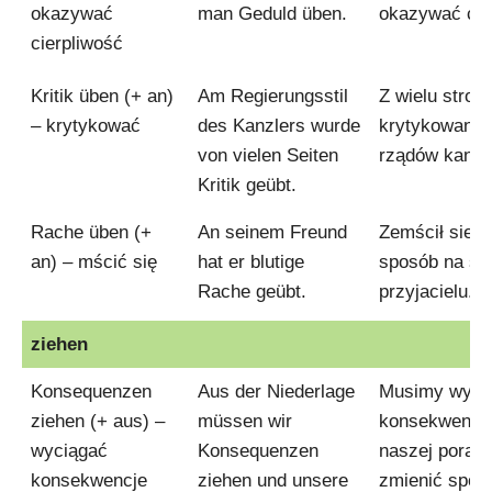
okazywać
man Geduld üben.
okazywać cie
cierpliwość
Kritik üben (+ an)
Am Regierungsstil
Z wielu stron
– krytykować
des Kanzlers wurde
krytykowano 
von vielen Seiten
rządów kancl
Kritik geübt.
Rache üben (+
An seinem Freund
Zemścił sie 
an) – mścić się
hat er blutige
sposób na s
Rache geübt.
przyjacielu.
ziehen
Konsequenzen
Aus der Niederlage
Musimy wyci
ziehen (+ aus) –
müssen wir
konsekwencje
wyciągać
Konsequenzen
naszej porażk
konsekwencje
ziehen und unsere
zmienić spos