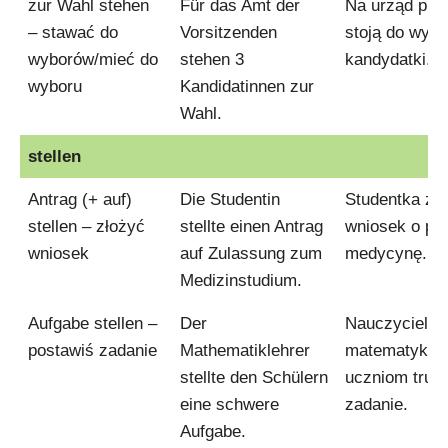
zur Wahl stehen
Für das Amt der
Na urząd pre
– stawać do
Vorsitzenden
stoją do wybo
wyborów/mieć do
stehen 3
kandydatki.
wyboru
Kandidatinnen zur
Wahl.
stellen
Antrag (+ auf)
Die Studentin
Studentka zło
stellen – złożyć
stellte einen Antrag
wniosek o prz
wniosek
auf Zulassung zum
medycynę.
Medizinstudium.
Aufgabe stellen –
Der
Nauczyciel
postawiś zadanie
Mathematiklehrer
matematyki p
stellte den Schülern
uczniom trud
eine schwere
zadanie.
Aufgabe.