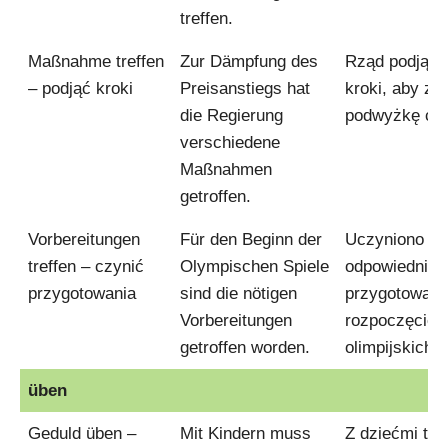
treffen.
Maßnahme treffen
Zur Dämpfung des
Rząd podjął 
– podjąć kroki
Preisanstiegs hat
kroki, aby za
die Regierung
podwyżkę ce
verschiedene
Maßnahmen
getroffen.
Vorbereitungen
Für den Beginn der
Uczyniono
treffen – czynić
Olympischen Spiele
odpowiednie
przygotowania
sind die nötigen
przygotowani
Vorbereitungen
rozpoczęcie 
getroffen worden.
olimpijskich.
üben
Geduld üben –
Mit Kindern muss
Z dziećmi trz