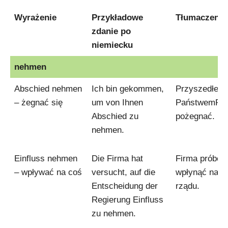
Wyrażenie
Przykładowe
Tłumaczenie
zdanie po
niemiecku
Wyrażenie
Przykładowe
Tłumaczenie
nehmen
zdanie po
Abschied nehmen
Ich bin gekommen,
Przyszedłem 
niemiecku
– żegnać się
um von Ihnen
PaństwemPa
Abschied zu
pożegnać.
nehmen.
Einfluss nehmen
Die Firma hat
Firma próbow
– wpływać na coś
versucht, auf die
wpłynąć na d
Entscheidung der
rządu.
Regierung Einfluss
zu nehmen.