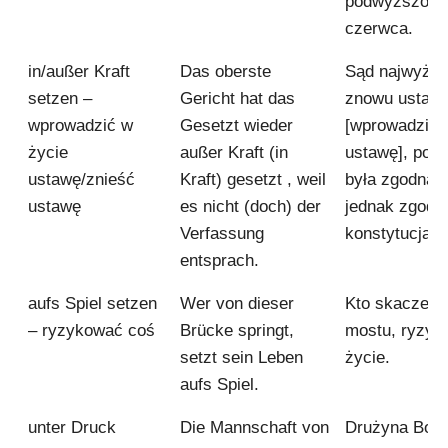
podwyższony
czerwca.
in/außer Kraft
Das oberste
Sąd najwyższ
setzen –
Gericht hat das
znowu ustaw
wprowadzić w
Gesetzt wieder
[wprowadził w
życie
außer Kraft (in
ustawę], poni
ustawę/znieść
Kraft) gesetzt , weil
była zgodna [
ustawę
es nicht (doch) der
jednak zgodn
Verfassung
konstytucją.
entsprach.
aufs Spiel setzen
Wer von dieser
Kto skacze z
– ryzykować coś
Brücke springt,
mostu, ryzyk
setzt sein Leben
życie.
aufs Spiel.
unter Druck
Die Mannschaft von
Drużyna Boru