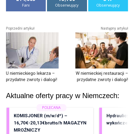
Fani
Obserwujący
Obserwujący
Poprzedni artykuł
Następny artykuł
U niemieckiego lekarza –
W niemieckiej restauracji –
przydatne zwroty i dialogi!
przydatne zwroty i dialogi!
Aktualne oferty pracy w Niemczech:
KOMISJONER (m/w/d*) –
Hydraulicy, 
16,70€-20,13€brutto/h MAGAZYN
wykończenia
MROŹNICZY