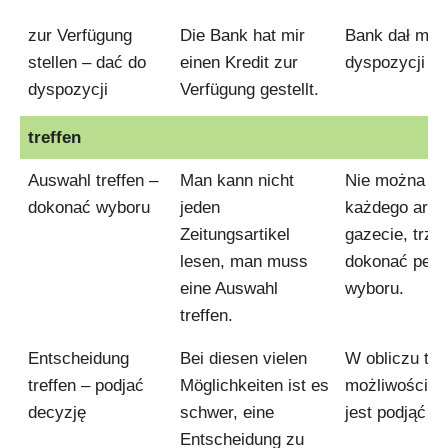
zur Verfügung
Die Bank hat mir
Bank dał mi 
stellen – dać do
einen Kredit zur
dyspozycji kr
dyspozycji
Verfügung gestellt.
treffen
Auswahl treffen –
Man kann nicht
Nie można cz
dokonać wyboru
jeden
każdego arty
Zeitungsartikel
gazecie, trze
lesen, man muss
dokonać pew
eine Auswahl
wyboru.
treffen.
Entscheidung
Bei diesen vielen
W obliczu tyl
treffen – podjać
Möglichkeiten ist es
możliwości, c
decyzję
schwer, eine
jest podjąć d
Entscheidung zu