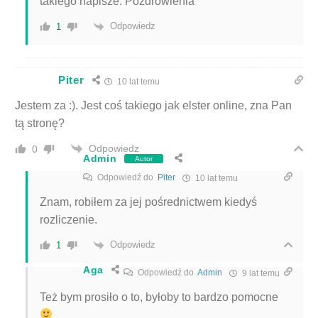
takiego napisze. Pozdrowienia
Odpowiedz
1
Piter
10 lat temu
Jestem za :). Jest coś takiego jak elster online, zna Pan
tą stronę?
Odpowiedz
0
Admin
Autor
Odpowiedź do
Piter
10 lat temu
Znam, robiłem za jej pośrednictwem kiedyś
rozliczenie.
Odpowiedz
1
Aga
Odpowiedź do
Admin
9 lat temu
Też bym prosiło o to, byłoby to bardzo pomocne