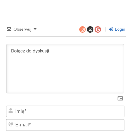
Obserwuj
Login
Imi
E-
mai