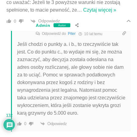
co uważać: Jeżeli te 3 powyższe warunki nie zostają
spełnione, to macie pewność, że
…
Czytaj więcej »
Odpowiedz
0
Admin
Autor
Odpowiedź do
Piter
10 lat temu
Jeśli chodzi o punkty a. i b., to rzeczywiście tak
jest. Co do punktu c., to wydaje mi się, że można
zaznaczyć, aby decyzja została odesłana na
adres osoby rozliczanej, ale głowy sobie nie dam
za to uciąć. Pomoc w sprawach podatkowych
dokonywana przez kogoś z rodziny i bez
wynagrodzenia jest legalna. Natomiast pomoc
taka udzielana przez znajomego jest rzeczywiście
wykroczeniem, która jeśli zostanie wykryta grozi
karą grzywny do 5.000 euro.
132
Odpowiedz
0