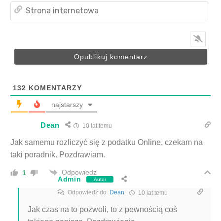
Str
int
132
KOMENTARZY
najstarszy
Dean
10 lat temu
Jak samemu rozliczyć się z podatku Online, czekam na
taki poradnik. Pozdrawiam.
Odpowiedz
1
Admin
Autor
Odpowiedź do
Dean
10 lat temu
Jak czas na to pozwoli, to z pewnością coś