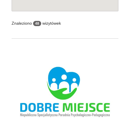
Znaleziono
wizytówek
48